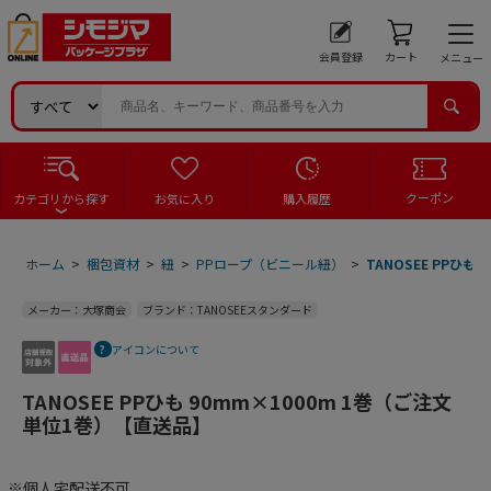
会員登録
カート
メニュー
クーポン
カテゴリから探す
お気に入り
購入履歴
ホーム
>
梱包資材
>
紐
>
PPロープ（ビニール紐）
>
TANOSEE PPひも
メーカー：大塚商会
ブランド：TANOSEEスタンダード
アイコンについて
TANOSEE PPひも 90mm×1000m 1巻（ご注文
単位1巻）【直送品】
※個人宅配送不可