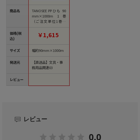
商品名
TANOSEE PPひも 90
mm×1000m 1巻
（ご注文単位1巻）
【直送品】
価格(税
￥1,615
込)
サイズ
幅約90mm×1000m
発送元
【直送品】文具・事
務用品関連03
レビュー
レビュー
0.0