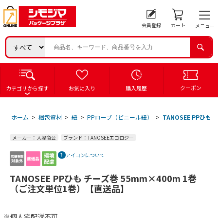
会員登録
カート
メニュー
クーポン
カテゴリから探す
お気に入り
購入履歴
ホーム
>
梱包資材
>
紐
>
PPロープ（ビニール紐）
>
TANOSEE PPひ
メーカー：大塚商会
ブランド：TANOSEEエコロジー
アイコンについて
TANOSEE PPひも チーズ巻 55mm×400m 1巻
（ご注文単位1巻）【直送品】
※個人宅配送不可