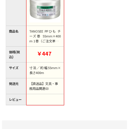
商品名
TANOSEE PPひも チ
ーズ巻 55mm×400
m 1巻（ご注文単位1
巻）【直送品】
価格(税
￥447
込)
サイズ
寸法／約幅55mm×
長さ400m
発送元
【直送品】文具・事
務用品関連03
レビュー