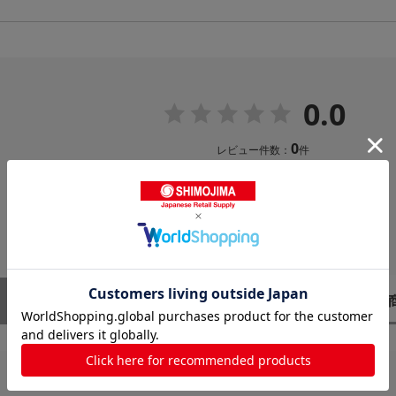
0.0
0
レビュー件数：
件