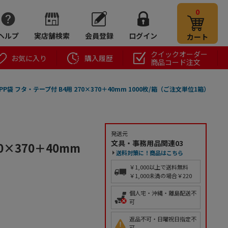
0
ヘルプ
実店舗検索
会員登録
ログイン
カート
クイックオーダー
お気に入り
購入履歴
商品コード注文
OPP袋 フタ・テープ付 B4用 270×370＋40mm 1000枚/箱（ご注文単位1箱）
発送元
文具・事務用品関連03
70×370＋40mm
送料対策に！商品はこちら
￥1,000以上で送料無料
￥1,000未満の場合￥220
個人宅・沖縄・離島配送不
可
返品不可・日曜祝日指定不
可