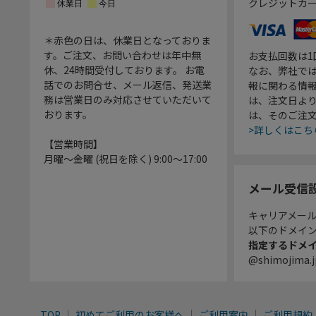
クレジットカ
＊赤色の日は、休業日となっておりま
す。ご注文、お問い合わせは年中無
お支払回数は
休、24時間受付しております。 お電
なお、弊社では
話でのお問合せ、メール返信、発送業
報に関わる情
務は営業日のみ対応させていただいて
は、注文日よ
おります。
は、そのご注
>詳しくはこち
【営業時間】
月曜～金曜 (祝日を除く) 9:00～17:00
メール受信
キャリアメー
以下のドメイ
指定するドメ
@shimojima.j
TOP
初めてご利用のお客様へ
ご利用案内
ご利用規約