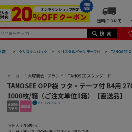
期間
限定
送料について
明袋）
>
クリスタルパック
>
クリスタルパック テープ付
>
TANOSEE 
メーカー：大塚商会
ブランド：TANOSEEスタンダード
TANOSEE OPP袋 フタ・テープ付 B4用 2
1000枚/箱（ご注文単位1箱）【直送品】
アイコンについて
※個人宅配送不可
※平日9:00~18:00の配送／対面受け取りのみ