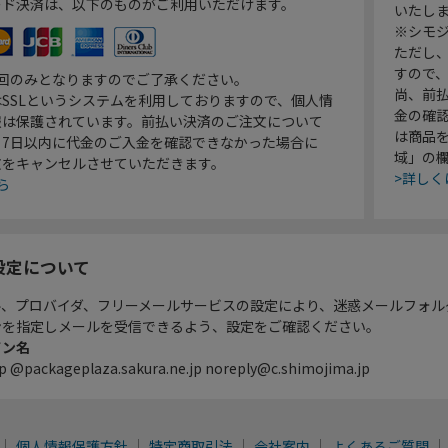
ード決済は、以下のものがご利用いただけます。
いたし
※シモジ
ただし
すので
1回のみとなりますのでご了承ください。
尚、前
SSLというシステムを利用しておりますので、個人情
金の確
報は保護されています。前払い決済のご注文について
は商品
り7日以内に代金のご入金を確認できなかった場合に
域」の
文をキャンセルさせていただきます。
>詳しく
ら
設定について
ル、プロバイダ、フリーメールサービスの設定により、迷惑メールフォル
ンを指定しメールを受信できるよう、設定をご確認ください。
イン名
p @packageplaza.sakura.ne.jp noreply@c.shimojima.jp
個人情報保護方針
特定商取引法
会社案内
よくあるご質問