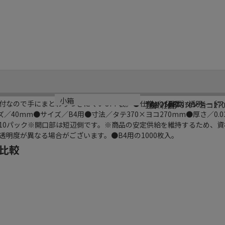
ブランド名
型番
サイズ
小箱
付なので手にまとわりつきにくいOPP袋。●仕様／〔両面〕透明、〔
TANOSEEスタンダード
TOP270FT
寸法／タテ370×ヨコ27
1個（1個）
／40mm●サイズ／B4用●寸法／タテ370×ヨコ270mm●厚さ／0.
枚×10パック※開口部は短辺側です。※商品の安定供給を維持するため、
明度が異なる場合がございます。●B4用の1000枚入。
比較