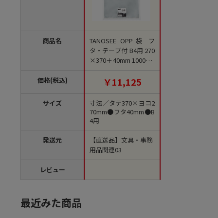
商品名
TANOSEE OPP袋 フ
タ・テープ付 B4用 270
×370＋40mm 1000枚/
箱（ご注文単位1箱）
【直送品】
価格(税込)
￥11,125
サイズ
寸法／タテ370×ヨコ2
70mm●フタ40mm●B
4用
発送元
【直送品】文具・事務
用品関連03
レビュー
最近みた商品