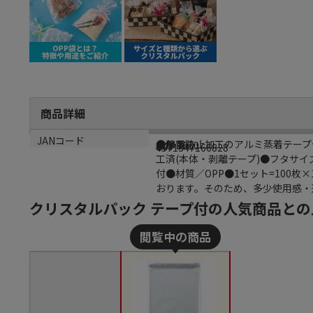
商品詳細
商品説明
メーカー名
メーカー品番
規格
材質
JANコード
●静電防止加工のアルミ蒸着テープ
大塚商会
913-3670
B4
OPP
4571347166828
工済(本体・剥離テープ)●フタサイズ
付●材質／OPP●1セット=100
おります。そのため、多少使用感・透
クリスタルパック テープ付の人気商品との