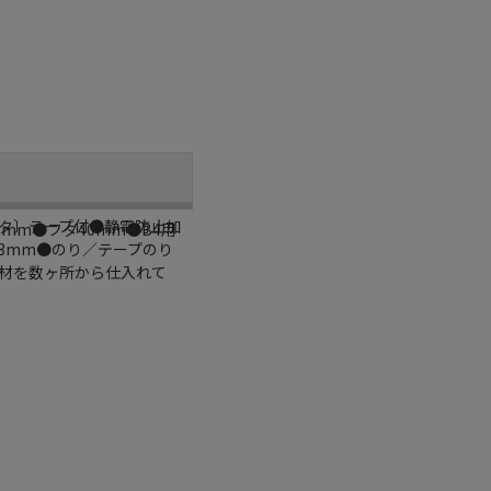
フタ〕テープ付●静電防止加
0mm●フタ40mm●B4用
03mm●のり／テープのり
資材を数ヶ所から仕入れて