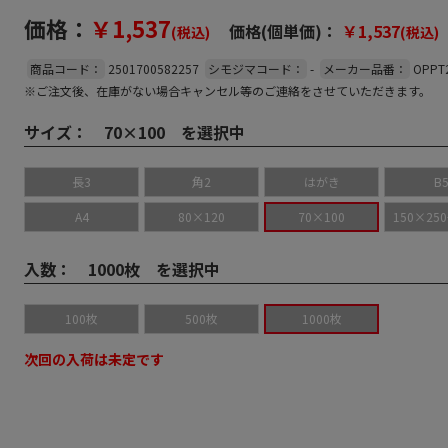
価格：
￥1,537
価格(個単価)：
￥1,537
(税込)
(税込)
商品コード：
2501700582257
シモジマコード：
-
メーカー品番：
OPPT
※ご注文後、在庫がない場合キャンセル等のご連絡をさせていただきます。
サイズ：
70×100 を選択中
長3
角2
はがき
B
A4
80×120
70×100
150×25
入数：
1000枚 を選択中
100枚
500枚
1000枚
次回の入荷は未定です