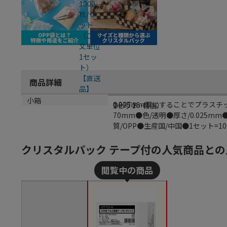
商品詳細
商品説明
メーカー品番
小箱
0.025mm厚にすることでプラスチ
OPPT25-M
1セット（1個）
70mm●色/透明●厚さ/0.025
質/OPP●生産国/中国●1セット=
クリスタルパック テープ付の人気商品との