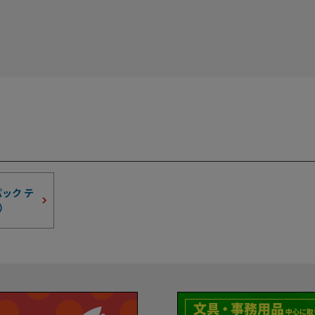
ック テ
）