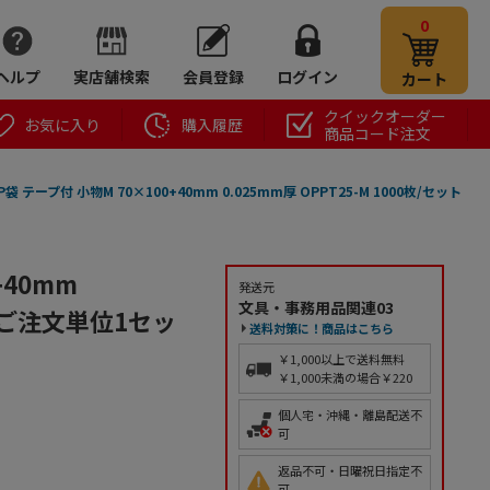
0
ヘルプ
実店舗検索
会員登録
ログイン
カート
クイックオーダー
お気に入り
購入履歴
商品コード注文
袋 テープ付 小物M 70×100+40mm 0.025mm厚 OPPT25-M 1000枚/セット
+40mm
発送元
文具・事務用品関連03
ト（ご注文単位1セッ
送料対策に！商品はこちら
￥1,000以上で送料無料
￥1,000未満の場合￥220
個人宅・沖縄・離島配送不
可
返品不可・日曜祝日指定不
可