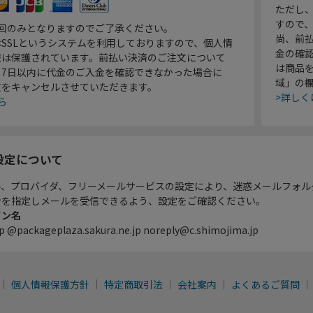
ただし
すので
1回のみとなりますのでご了承ください。
尚、前
SSLというシステムを利用しておりますので、個人情
金の確
報は保護されています。前払い決済のご注文について
は商品
り7日以内に代金のご入金を確認できなかった場合に
域」の
文をキャンセルさせていただきます。
>詳しく
ら
設定について
ル、プロバイダ、フリーメールサービスの設定により、迷惑メールフォル
ンを指定しメールを受信できるよう、設定をご確認ください。
イン名
p @packageplaza.sakura.ne.jp noreply@c.shimojima.jp
個人情報保護方針
特定商取引法
会社案内
よくあるご質問