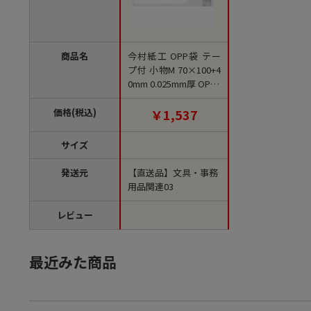
商品名
今村紙工 OPP袋 テー
プ付 小物M 70×100+4
0mm 0.025mm厚 OPPT
25-M 1000枚/セット
（ご注文単位1セッ
価格(税込)
￥1,537
ト）【直送品】
サイズ
発送元
【直送品】文具・事務
用品関連03
レビュー
最近みた商品