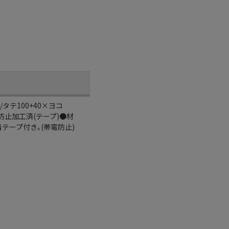
タテ100+40×ヨコ
防止加工済(テープ)●材
着テープ付き｡(帯電防止)