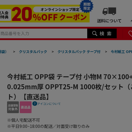
期間
限定
送料について
明袋）
>
クリスタルパック
>
クリスタルパック テープ付
>
今村紙工 OPP
今村紙工 OPP袋 テープ付 小物M 70×100
0.025mm厚 OPPT25-M 1000枚/セッ
ト）【直送品】
アイコンについて
※個人宅配送不可
※平日9:00~18:00の配送／対面受け取りのみ