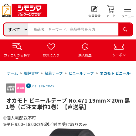
会員登録
カート
メニュー
クーポン
カテゴリから探す
お気に入り
購入履歴
ホーム
>
梱包資材
>
粘着テープ
>
ビニールテープ
>
オカモト ビニールテープ
アイコンについて
オカモト ビニールテープ No.471 19mm×20m 黒
1巻（ご注文単位1巻）【直送品】
※個人宅配送不可
※平日9:00~18:00の配送／対面受け取りのみ