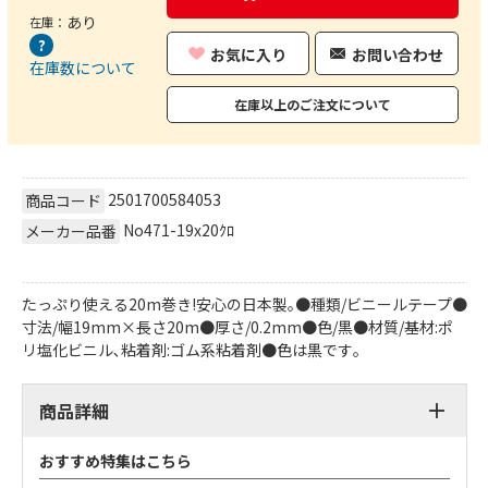
あり
在庫：
お気に入り
お問い合わせ
在庫数について
在庫以上のご注文について
2501700584053
商品コード
No471-19x20ｸﾛ
メーカー品番
たっぷり使える20m巻き!安心の日本製｡●種類/ビニールテープ●
寸法/幅19mm×長さ20m●厚さ/0.2mm●色/黒●材質/基材:ポ
リ塩化ビニル､粘着剤:ゴム系粘着剤●色は黒です｡
商品詳細
おすすめ特集はこちら