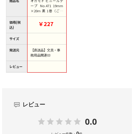
商品名
オカモト ビニールテ
ープ No.471 19mm
×20m 黒 1巻（ご注
文単位1巻）【直送
品】
価格(税
￥227
込)
サイズ
発送元
【直送品】文具・事
務用品関連03
レビュー
レビュー
0.0
0
レビュー件数：
件