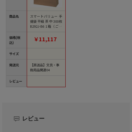
商品名
スマートバリュー 手
提袋 平紐 茶 中 300枚
B292J-B6 1箱（ご注
文単位1箱）【直送
品】
価格(税
￥11,117
込)
サイズ
発送元
【直送品】文具・事
務用品関連04
レビュー
レビュー