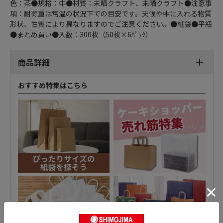
色：茶●規格：中●材質：未晒クラフト、未晒クラフト●注意事
項：耐荷重は常温の状況下での目安です。天候や中に入れる物質
形状、性質により異なりますのでご注意ください。●紙袋●平紐
●まとめ買い●入数：300枚（50枚×6ﾊﾟｯｸ）
商品詳細
おすすめ特集はこちら