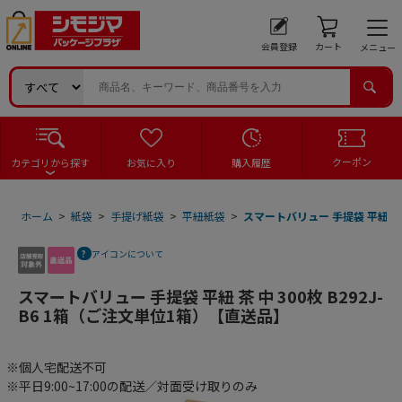
会員登録
カート
メニュー
クーポン
カテゴリから探す
お気に入り
購入履歴
ホーム
>
紙袋
>
手提げ紙袋
>
平紐紙袋
>
スマートバリュー 手提袋 平紐 茶 
アイコンについて
スマートバリュー 手提袋 平紐 茶 中 300枚 B292J-
B6 1箱（ご注文単位1箱）【直送品】
※個人宅配送不可
※平日9:00~17:00の配送／対面受け取りのみ