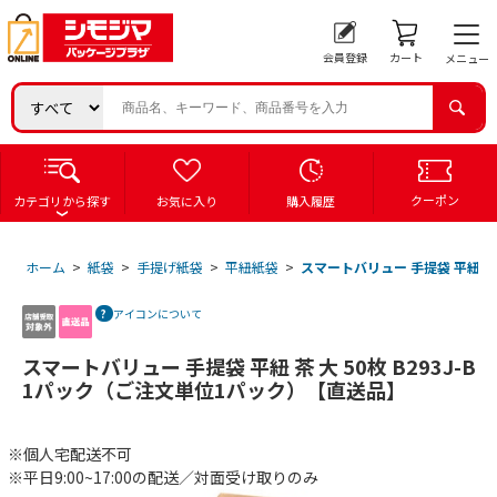
会員登録
カート
メニュー
クーポン
カテゴリから探す
お気に入り
購入履歴
ホーム
>
紙袋
>
手提げ紙袋
>
平紐紙袋
>
スマートバリュー 手提袋 平紐 茶 
アイコンについて
スマートバリュー 手提袋 平紐 茶 大 50枚 B293J-B
1パック（ご注文単位1パック）【直送品】
※個人宅配送不可
※平日9:00~17:00の配送／対面受け取りのみ