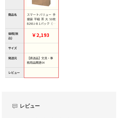
商品名
スマートバリュー 手
提袋 平紐 茶 大 50枚
B293J-B 1パック（ご
注文単位1パック）
【直送品】
価格(税
￥2,193
込)
サイズ
発送元
【直送品】文具・事
務用品関連04
レビュー
レビュー