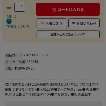
数量
カートに入れる
0
在庫：
お気に入り
お問い合わせ
在庫数について
在庫以上のご注文について
2502300203023
商品コード
184349
メーカー品番
NO200-19-20
型番
強い粘着力と､優れた絶縁性を発揮!ほどよい伸び､手切れ性で作
業性に優れています｡●入数:10巻●テープ厚:0.2mm●色:赤●材
質:ポリ塩化ビニル(無鉛タイプ)●まとめ買い●製造国:日本