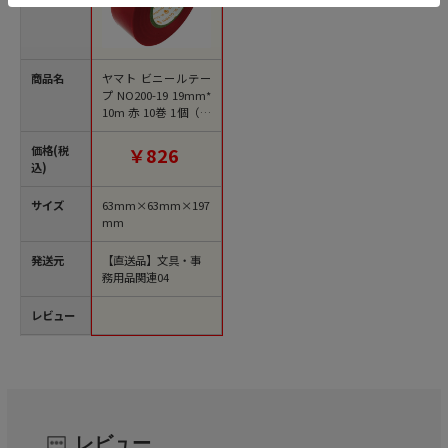
商品名
ヤマト ビニールテー
プ NO200-19 19mm*
10m 赤 10巻 1個（ご
注文単位1個）【直送
品】
価格(税
￥826
込)
サイズ
63mm×63mm×197
mm
発送元
【直送品】文具・事
務用品関連04
レビュー
レビュー