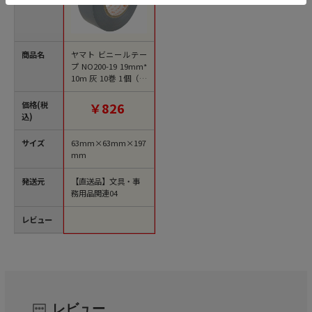
商品名
ヤマト ビニールテー
プ NO200-19 19mm*
10m 灰 10巻 1個（ご
注文単位1個）【直送
品】
価格(税
￥826
込)
サイズ
63mm×63mm×197
mm
発送元
【直送品】文具・事
務用品関連04
レビュー
レビュー