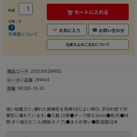
数量
カートに入れる
0
在庫：
お気に入り
お問い合わせ
在庫数について
在庫以上のご注文について
2502300204051
商品コード
294414
メーカー品番
NO200-19-25
型番
強い粘着力と､優れた絶縁性を発揮!ほどよい伸び､手切れ性で作
業性に優れています｡●入数:10巻●テープ厚:0.2mm●色:灰●材
質:ポリ塩化ビニル(無鉛タイプ)●まとめ買い●製造国:日本