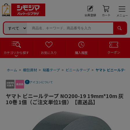
会員登録
カート
メニュー
クーポン
カテゴリから探す
お気に入り
購入履歴
ホーム
>
梱包資材
>
粘着テープ
>
ビニールテープ
>
ヤマト ビニールテープ 
アイコンについて
ヤマト ビニールテープ NO200-19 19mm*10m 灰
10巻 1個（ご注文単位1個）【直送品】