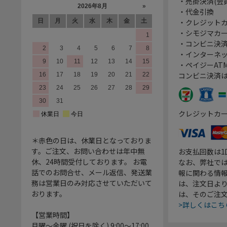
・売掛決済(会
・代金引換
・クレジット
・シモジマカ
・コンビニ決済
・インターネッ
・ペイジーATM
コンビニ決済
クレジットカ
＊赤色の日は、休業日となっておりま
す。ご注文、お問い合わせは年中無
お支払回数は
休、24時間受付しております。 お電
なお、弊社では
話でのお問合せ、メール返信、発送業
報に関わる情
務は営業日のみ対応させていただいて
は、注文日よ
おります。
は、そのご注
>詳しくはこち
【営業時間】
月曜～金曜 (祝日を除く) 9:00～17:00