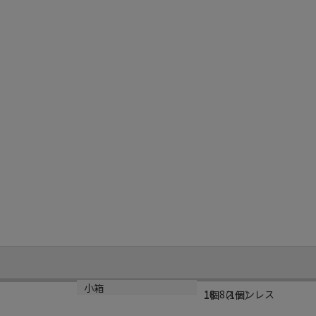
材質
小箱
18-8ステンレス
1個（1個）