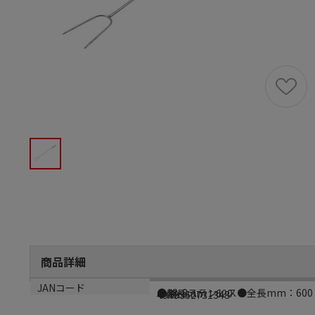
商品詳細
商品説明
サイズ
生産国
JANコード
●18-8ステンレス●全長mm：600
●全長mm：600
中国
4949362731343