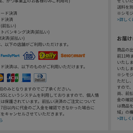
員、かつ事業主のお客様のみご利用可)
せてい
送料を
カード決済
※シモジ
ード決済
>詳しく
(前払い)
トバンキング決済(前払い)
お届け
決済(前払い)
は、以下の店舗がご利用いただけます。
商品の
前11
いたし
ード決済は、以下のものがご利用いただけます。
いたし
※シモジ
ただし
すので
1回のみとなりますのでご了承ください。
尚、前
SSLというシステムを利用しておりますので、個人情
金の確
報は保護されています。前払い決済のご注文について
は商品
り7日以内に代金のご入金を確認できなかった場合に
域」の
文をキャンセルさせていただきます。
>詳しく
ら