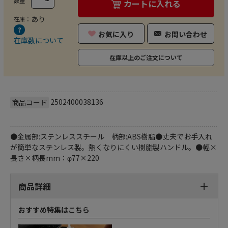
数量
カートに入れる
あり
在庫：
お気に入り
お問い合わせ
在庫数について
在庫以上のご注文について
2502400038136
商品コード
●金属部:ステンレススチール 柄部:ABS樹脂●丈夫でお手入れ
が簡単なステンレス製。熱くなりにくい樹脂製ハンドル。●幅×
長さ×柄長mm：φ77×220
商品詳細
おすすめ特集はこちら