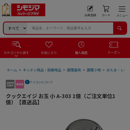
会員登録
カート
メニュー
クーポン
カテゴリから探す
お気に入り
購入履歴
ホーム
>
キッチン用品・厨房用品
>
調理器具
>
調理小物
>
おたま・レー
アイコンについて
クックエイジ お玉 小 A-303 1個（ご注文単位1
個）【直送品】