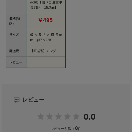
A-303 1個（ご注文単
位1個）【直送品】
価格(税
￥495
込)
サイズ
幅×長さ×柄長m
m：φ77×220
発送元
【直送品】カンダ
レビュー
レビュー
0.0
0
レビュー件数：
件