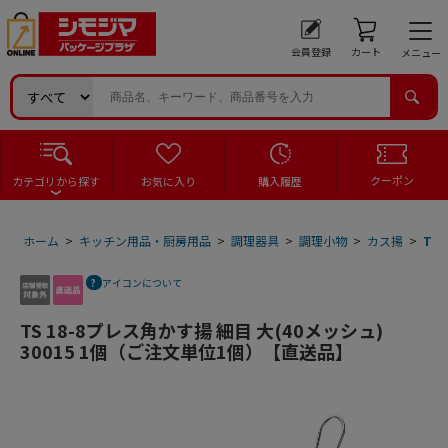
会員登録
カート
メニュー
クーポン
カテゴリから探す
お気に入り
購入履歴
ホーム
>
キッチン用品・厨房用品
>
調理器具
>
調理小物
>
カス揚
>
TS
アイコンについて
TS 18-8プレス角かす揚 細目 大(40メッシュ)
30015 1個（ご注文単位1個）【直送品】