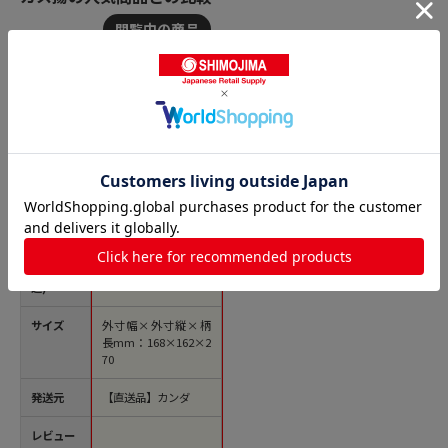
商品名
TS 18-8プレス角かす
揚 細目 大(40メッシ
ュ) 30015 1個（ご注
文単位1個）【直送
品】
価格(税
￥2,377
込)
サイズ
外寸幅×外寸縦×柄
長mm：168×162×2
70
発送元
【直送品】カンダ
レビュー