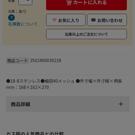
数量
カートに入れる
あり
在庫：
お気に入り
お問い合わせ
在庫数について
在庫以上のご注文について
2502400039218
商品コード
●18-8ステンレス●細目40メッシュ ●外寸幅×外寸縦×柄長
mm：168×162×270
商品詳細
カス揚の人気商品との比較