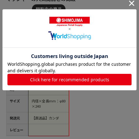
商品名
UK ポテトマッシャー
(18-8&アルミニウム)
1個（ご注文単位1
個）【直送品】
価格(税
￥4,809
込)
サイズ
内径×全長mm：φ80
×240
発送元
【直送品】カンダ
レビュー