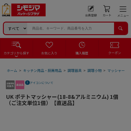
会員登録
カート
メニュー
クーポン
カテゴリから探す
お気に入り
購入履歴
ホーム
>
キッチン用品・厨房用品
>
調理器具
>
調理小物
>
マッシャー
>
アイコンについて
UK ポテトマッシャー(18-8&アルミニウム) 1個
（ご注文単位1個）【直送品】