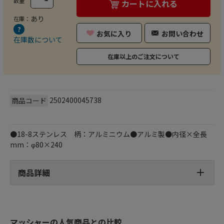
数量
カートに入れる
あり
在庫：
お気に入り
お問い合わせ
在庫数について
在庫以上のご注文について
2502400045738
商品コード
●18-8ステンレス 柄：アルミニウム●アルミ製●内径×全長
mm：φ80×240
商品詳細
マッシャーの人気商品との比較