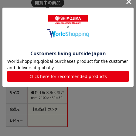
商品名
桧 おにぎり型 押器付
5穴 1個（ご注文単位1
個）【直送品】
価格(税
￥3,976
込)
サイズ
●外寸縦×横×高さ
mm：100×450×30
発送元
【直送品】カンダ
レビュー