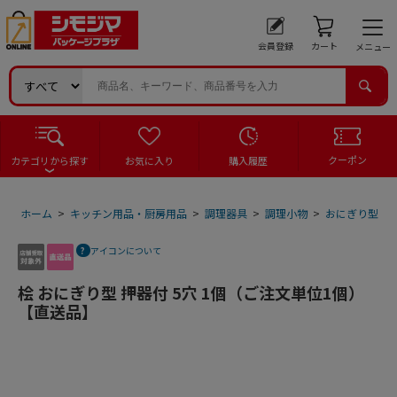
会員登録
カート
メニュー
クーポン
カテゴリから探す
お気に入り
購入履歴
ホーム
>
キッチン用品・厨房用品
>
調理器具
>
調理小物
>
おにぎり型・
アイコンについて
桧 おにぎり型 押器付 5穴 1個（ご注文単位1個）
【直送品】