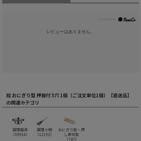
レビューはありません。
桧 おにぎり型 押器付 5穴 1個（ご注文単位1個）【直送品】
の関連カテゴリ
調理器具
調理小物
おにぎり型・押
（
59916
）
（
12192
）
し寿司型
（
747
）