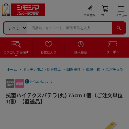
会員登録
カート
メニュー
クーポン
カテゴリから探す
お気に入り
購入履歴
ホーム
>
キッチン用品・厨房用品
>
調理器具
>
調理小物
>
スパチュラ
>
アイコンについて
抗菌ハイテクスパテラ(丸) 75cm 1個（ご注文単位
1個）【直送品】