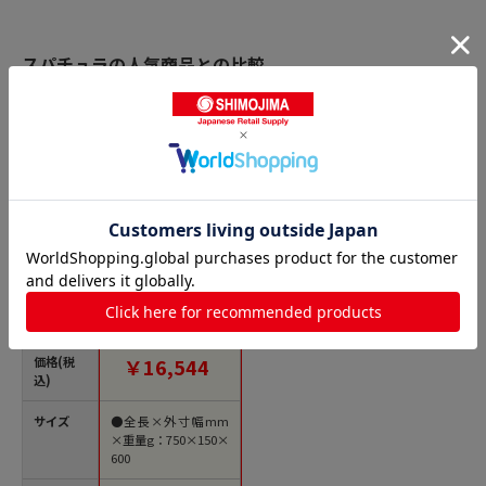
スパチュラの人気商品との比較
商品名
抗菌ハイテクスパテ
ラ(丸) 75cm 1個（ご
注文単位1個）【直送
品】
価格(税
￥16,544
込)
サイズ
●全長×外寸幅mm
×重量g：750×150×
600