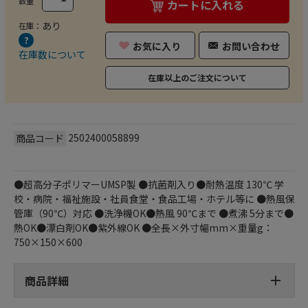
数量
カートに入れる
あり
在庫：
お気に入り
お問い合わせ
在庫数について
在庫以上のご注文について
2502400058899
商品コード
●超高分子ポリマーUMSP製 ●抗菌剤入り●耐熱温度 130℃ 学
校・病院・福祉施設・社員食堂・食品工場・ホテル等に ●熱風保
管庫（90℃）対応 ●洗浄機OK●熱風 90℃まで ●煮沸 5分まで●
熱OK●漂白剤OK●紫外線OK ●全長×外寸幅mm×重量g：
750×150×600
商品詳細