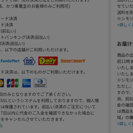
員、かつ事業主のお客様のみご利用可)
せてい
送料を
カード決済
※シモジ
ード決済
>詳しく
(前払い)
トバンキング決済(前払い)
お届け
決済(前払い)
は、以下の店舗がご利用いただけます。
商品の
前11
いたし
ード決済は、以下のものがご利用いただけます。
いたし
※シモジ
ただし
すので
1回のみとなりますのでご了承ください。
尚、前
SSLというシステムを利用しておりますので、個人情
金の確
報は保護されています。前払い決済のご注文について
は商品
り7日以内に代金のご入金を確認できなかった場合に
域」の
文をキャンセルさせていただきます。
>詳しく
ら