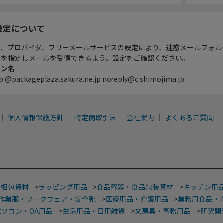
設定について
ル、プロバイダ、フリーメールサービスの設定により、迷惑メールフォル
ンを指定しメールを受信できるよう、設定をご確認ください。
イン名
p @packageplaza.sakura.ne.jp noreply@c.shimojima.jp
個人情報保護方針
特定商取引法
会社案内
よくあるご質問
>
梱包資材
>
ラッピング用品
>
食品容器・食品包装資材
>
キッチン用
作業服・ワークウェア・安全靴
>
医療用品・介護用品
>
業務用食品・
パソコン・OA用品
>
生活用品・日用雑貨
>
文房具・事務用品
>
研究開