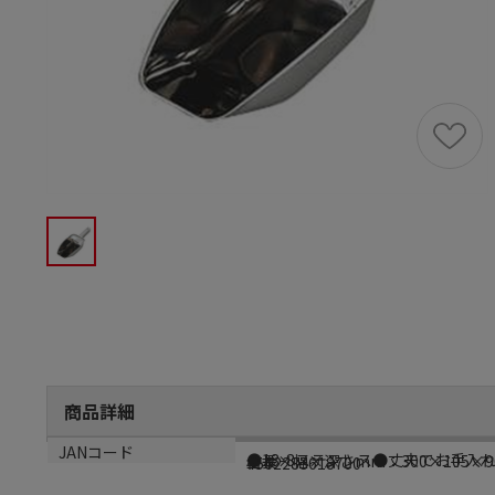
商品詳細
商品説明
サイズ
生産国
JANコード
●18-8ステンレス●丈夫でお手入れ
全長×幅×深さmm：300×105×9
日本
4562283618700