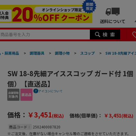
期間
限定
送料について
品・厨房用品
>
調理器具
>
調理小物
>
スコップ
>
SW 18-8先細
SW 18-8先細アイススコップ ガード付 1
個）【直送品】
アイコンについて
価格：
￥3,451
価格(個単価)：
￥3,451
(税込)
(税込)
商品コード：
2502400087820
※ご注文後、在庫がない場合キャンセル等のご連絡をさせていただきます。