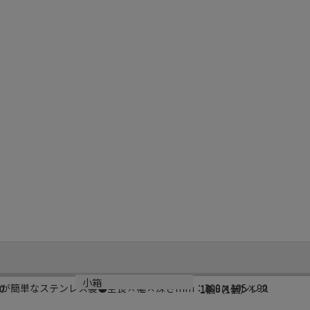
材質
小箱
が簡単なステンレス製●全長×幅×深さmm：300×105×90
0
18-8ステンレス
1個（1個）