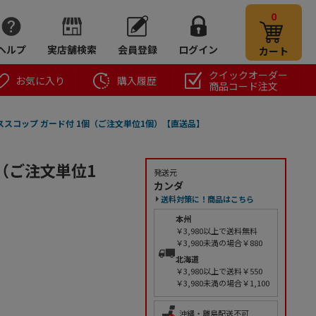
0
ヘルプ
実店舗検索
会員登録
ログイン
カート
クイックオーダー
お気に入り
購入履歴
商品コード注文
アイススコップ ガード付 1個（ご注文単位1個）【直送品】
個（ご注文単位1
発送元
カンダ
送料対策に！商品はこちら
本州
￥3,980以上で送料無料
￥3,980未満の場合￥880
北海道
￥3,980以上で送料￥550
￥3,980未満の場合￥1,100
沖縄・離島配送不可