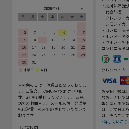
・売掛決済(会
・代金引換
・クレジット
・シモジマカ
・コンビニ決済
・インターネッ
・ペイジーATM
コンビニ決済
クレジットカ
＊赤色の日は、休業日となっておりま
す。ご注文、お問い合わせは年中無
お支払回数は
休、24時間受付しております。 お電
なお、弊社では
話でのお問合せ、メール返信、発送業
報に関わる情
務は営業日のみ対応させていただいて
は、注文日よ
おります。
は、そのご注
>詳しくはこち
【営業時間】