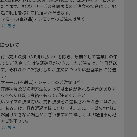
ただきます。配送料サービス金額未満のご注文の場合には、配
別途ご利用者様にご負担いただきます。
マモール(直送品)・シモラボのご注文は除く
はこちら
について
出荷は売掛決済（NP掛け払い）を除き、原則として営業日の午
時までにご入金または決済確認ができましたご注文は、当日発送
ます。それ以降にお受けしたご注文については翌営業日に発送
ます。
マモール(直送品)・シモラボのご注文は除く
、在庫状況及び決済方法によっては出荷が遅れる場合がありま
、なるべく日数に余裕をもってご注文ください。
払いタイプの決済方法、売掛決済をご選択された場合にはご入
認、あるいは、審査通過の後になります。また、一部の地域に
をお届けできない場合がございますので詳しくは「配送不可地
欄をご覧下さい。
はこちら