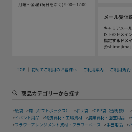
月曜～金曜 (祝日を除く) 9:00～17:00
メール受信
キャリアメー
以下のドメイ
指定するドメ
@shimojima.j
TOP
初めてご利用のお客様へ
ご利用案内
ご利用規約
商品カテゴリーから探す
>
紙袋
>
箱（ギフトボックス）
>
ポリ袋
>
OPP袋（透明袋）
>
イベント用品
>
物流資材・工場資材
>
農業資材・園芸用品
>
>
フラワーアレンジメント資材・フラワーベース
>
手芸用品
>