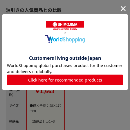
油引きの人気商品との比較
商品名
本職たこ焼用油引 1個
（ご注文単位1個）
【直送品】
価格(税
￥1,663
込)
サイズ
●径×全長：28×170
mm
発送元
【直送品】カンダ