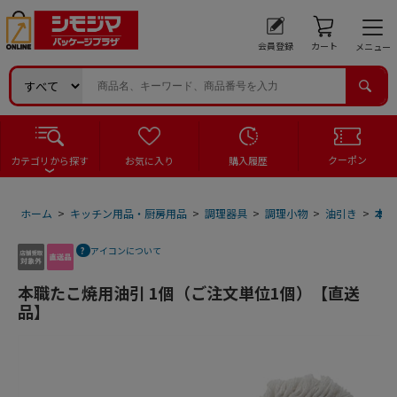
会員登録
カート
メニュー
クーポン
カテゴリから探す
お気に入り
購入履歴
ホーム
>
キッチン用品・厨房用品
>
調理器具
>
調理小物
>
油引き
>
本職
アイコンについて
本職たこ焼用油引 1個（ご注文単位1個）【直送
品】