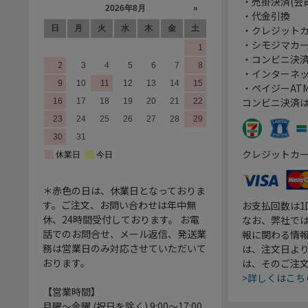
・売掛決済(会
・代金引換
・クレジット
・シモジマカ
・コンビニ決済
・インターネッ
・ペイジーATM
コンビニ決済
クレジットカ
＊赤色の日は、休業日となっておりま
す。ご注文、お問い合わせは年中無
お支払回数は
休、24時間受付しております。 お電
なお、弊社では
話でのお問合せ、メール返信、発送業
報に関わる情
務は営業日のみ対応させていただいて
は、注文日よ
おります。
は、そのご注
>詳しくはこち
【営業時間】
月曜～金曜 (祝日を除く) 9:00～17:00