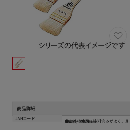
商品詳細
商品説明
サイズ
JANコード
●山羊毛使用。塗料含みがよく、刷
●全長：220mm
4949362741694