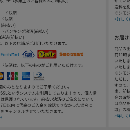
員、かつ事業主のお客様のみご利用可)
せてい
送料を
カード決済
※シモジ
ード決済
>詳しく
(前払い)
トバンキング決済(前払い)
お届け
決済(前払い)
は、以下の店舗がご利用いただけます。
商品の
前11
いたし
ード決済は、以下のものがご利用いただけます。
いたし
※シモジ
ただし
すので
1回のみとなりますのでご了承ください。
尚、前
SSLというシステムを利用しておりますので、個人情
金の確
報は保護されています。前払い決済のご注文について
は商品
り7日以内に代金のご入金を確認できなかった場合に
域」の
文をキャンセルさせていただきます。
>詳しく
ら