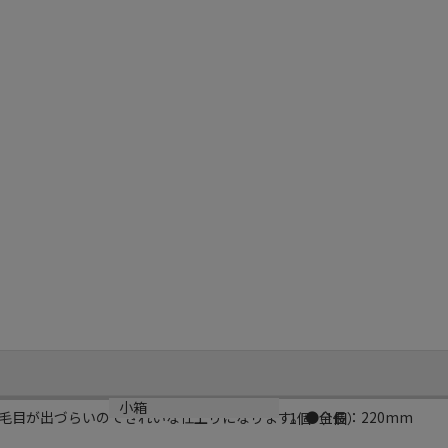
小箱
毛目が出づらいのできれいな仕上りになります。●全長：220mm
1個（1個）