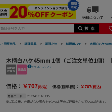
期間
限定
送料について
品・厨房用品
>
調理器具
>
調理小物
>
料理用ハケ
>
木柄白ハケ45m
木柄白ハケ45mm 1個（ご注文単位1個）
アイコンについて
価格：
￥707
価格(個単価)：
￥707
(税込)
(税込)
商品コード：
2502400163135
※ご注文後、在庫がない場合キャンセル等のご連絡をさせていただきます。