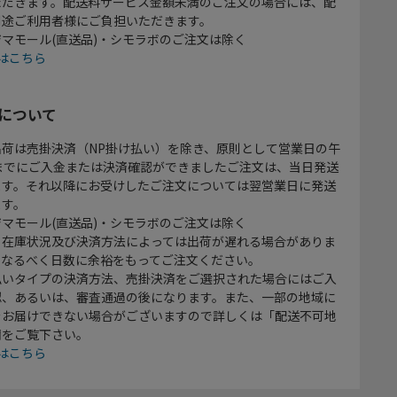
ただきます。配送料サービス金額未満のご注文の場合には、配
別途ご利用者様にご負担いただきます。
マモール(直送品)・シモラボのご注文は除く
はこちら
について
出荷は売掛決済（NP掛け払い）を除き、原則として営業日の午
時までにご入金または決済確認ができましたご注文は、当日発送
ます。それ以降にお受けしたご注文については翌営業日に発送
ます。
マモール(直送品)・シモラボのご注文は除く
、在庫状況及び決済方法によっては出荷が遅れる場合がありま
、なるべく日数に余裕をもってご注文ください。
払いタイプの決済方法、売掛決済をご選択された場合にはご入
認、あるいは、審査通過の後になります。また、一部の地域に
をお届けできない場合がございますので詳しくは「配送不可地
欄をご覧下さい。
はこちら