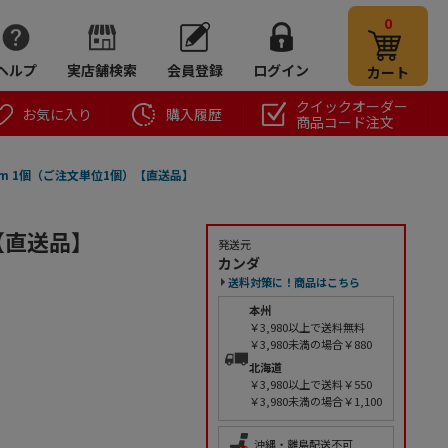
0
ヘルプ
実店舗検索
会員登録
ログイン
カート
クイックオーダー
お気に入り
購入履歴
商品コード注文
m 1個（ご注文単位1個）【直送品】
【直送品】
発送元
カンダ
送料対策に！商品はこちら
本州
￥3,980以上で送料無料
￥3,980未満の場合￥880
北海道
￥3,980以上で送料￥550
￥3,980未満の場合￥1,100
沖縄・離島配送不可