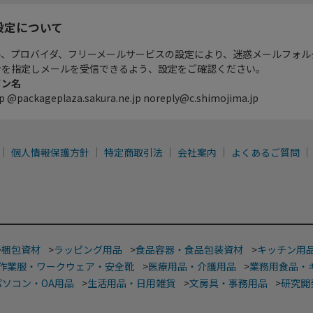
設定について
ル、プロバイダ、フリーメールサービスの設定により、迷惑メールフォル
ンを指定しメールを受信できるよう、設定をご確認ください。
イン名
p @packageplaza.sakura.ne.jp noreply@c.shimojima.jp
個人情報保護方針
特定商取引法
会社案内
よくあるご質問
>
梱包資材
>
ラッピング用品
>
食品容器・食品包装資材
>
キッチン用
作業服・ワークウェア・安全靴
>
医療用品・介護用品
>
業務用食品・
パソコン・OA用品
>
生活用品・日用雑貨
>
文房具・事務用品
>
研究開