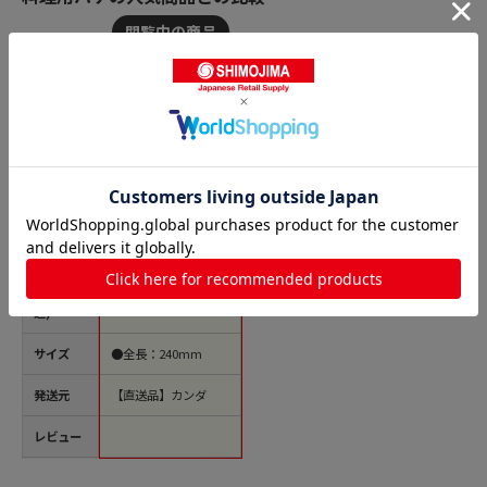
商品名
木柄白ハケ105mm 1
個（ご注文単位1個）
【直送品】
価格(税
￥1,371
込)
サイズ
●全長：240mm
発送元
【直送品】カンダ
レビュー