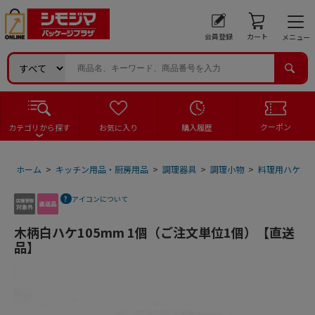
会員登録
カート
メニュー
クーポン
カテゴリから探す
お気に入り
購入履歴
ホーム
>
キッチン用品・厨房用品
>
調理器具
>
調理小物
>
料理用ハケ
>
アイコンについて
木柄白ハケ105mm 1個（ご注文単位1個）【直送
品】