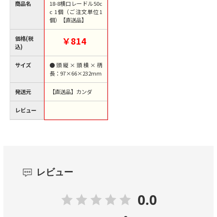
商品名
18-8横口レードル50c
c 1個（ご注文単位1
個）【直送品】
価格(税
￥814
込)
サイズ
●頭縦×頭横×柄
長：97×66×232mm
発送元
【直送品】カンダ
レビュー
レビュー
0.0