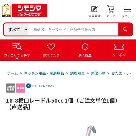
会員登録
カート
メニュー
クーポン
カテゴリから探す
お気に入り
購入履歴
ホーム
>
キッチン用品・厨房用品
>
調理器具
>
調理小物
>
おたま・レー
アイコンについて
18-8横口レードル50cc 1個（ご注文単位1個）
【直送品】