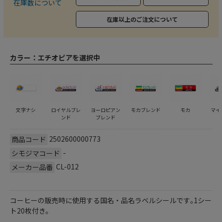
在庫数について
在庫以上のご注文について
カラー：
エチオピアを選択中
文字ナシ
ロイヤルブレ
ヨーロピアン
モカブレンド
モカ
マイ
ンド
ブレンド
2502600000773
商品コード
-
シモジマコード
CL-012
メーカー品番
コーヒーの販売時に使用する国名・品名ラベルシールです｡1シー
ト20枚付き｡