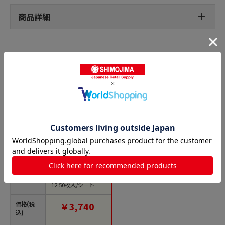
商品詳細
グルメシールの人気商品との比較
商品名
ニコノス コーヒーラ
ベル エチオピア CL-0
12 50枚入/シート（ご
注文単位1シート）
【直送品】
価格(税
￥3,740
込)