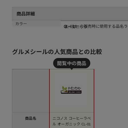
商品詳細
商品説明
メーカー品番
カラー
コーヒーの販売時に使用する品名ラベ
CL-014
オーガニック
グルメシールの人気商品との比較
商品名
ニコノス コーヒーラベ
ル オーガニック CL-01