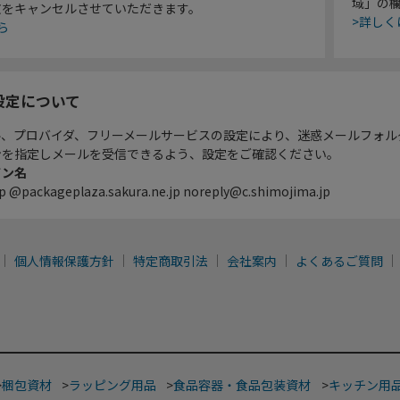
域」の
文をキャンセルさせていただきます。
>詳しく
ら
設定について
ル、プロバイダ、フリーメールサービスの設定により、迷惑メールフォル
ンを指定しメールを受信できるよう、設定をご確認ください。
イン名
p @packageplaza.sakura.ne.jp noreply@c.shimojima.jp
個人情報保護方針
特定商取引法
会社案内
よくあるご質問
>
梱包資材
>
ラッピング用品
>
食品容器・食品包装資材
>
キッチン用