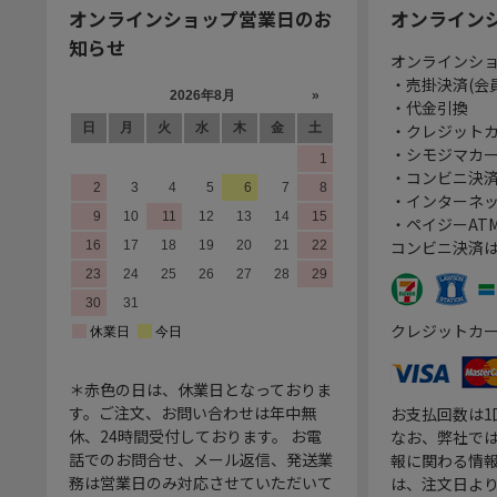
オンラインショップ営業日のお
オンライン
知らせ
オンラインシ
・売掛決済(会
・代金引換
・クレジット
・シモジマカ
・コンビニ決済
・インターネッ
・ペイジーATM
コンビニ決済
クレジットカ
＊赤色の日は、休業日となっておりま
す。ご注文、お問い合わせは年中無
お支払回数は
休、24時間受付しております。 お電
なお、弊社では
話でのお問合せ、メール返信、発送業
報に関わる情
務は営業日のみ対応させていただいて
は、注文日よ