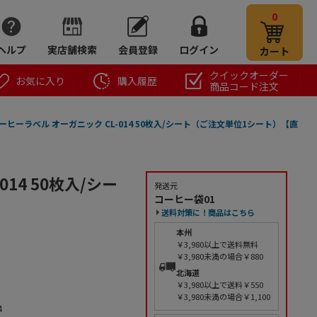
0
ヘルプ
実店舗検索
会員登録
ログイン
カート
クイックオーダー
お気に入り
購入履歴
商品コード注文
ーヒーラベル オーガニック CL-014 50枚入/シート（ご注文単位1シート）【直
14 50枚入/シー
発送元
コーヒー袋01
送料対策に！商品はこちら
本州
￥3,980以上で送料無料
￥3,980未満の場合￥880
北海道
￥3,980以上で送料￥550
￥3,980未満の場合￥1,100
4