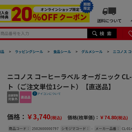
期間
限定
送料について
用品
>
ラッピングシール
>
食品シール
>
グルメシール
>
ニコノス コ
ニコノス コーヒーラベル オーガニック CL-0
ト（ご注文単位1シート）【直送品】
アイコンについて
価格：
￥3,740
価格(枚単価)：
￥74.80
(税込)
(税込)
商品コード：
2502600000797
シモジマコード：
-
メーカー品番：
CL-01