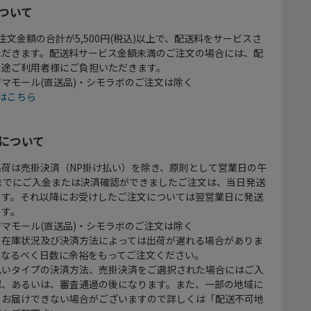
ついて
注文金額の合計が5,500円(税込)以上で、配送料をサービスさ
ただきます。配送料サービス金額未満のご注文の場合には、配
別途ご利用者様にご負担いただきます。
マモール(直送品)・シモラボのご注文は除く
はこちら
について
出荷は売掛決済（NP掛け払い）を除き、原則として営業日の午
時までにご入金または決済確認ができましたご注文は、当日発送
ます。それ以降にお受けしたご注文については翌営業日に発送
ます。
マモール(直送品)・シモラボのご注文は除く
、在庫状況及び決済方法によっては出荷が遅れる場合がありま
、なるべく日数に余裕をもってご注文ください。
払いタイプの決済方法、売掛決済をご選択された場合にはご入
認、あるいは、審査通過の後になります。また、一部の地域に
をお届けできない場合がございますので詳しくは「配送不可地