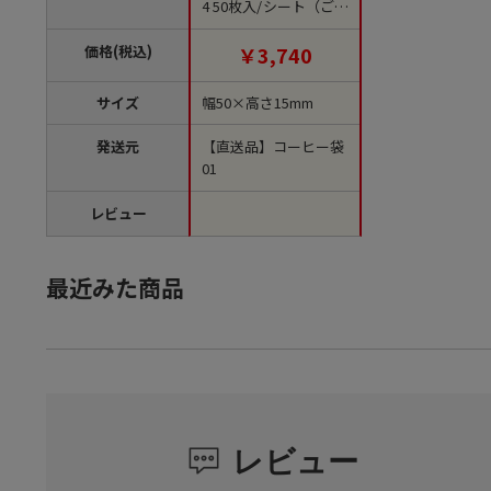
4 50枚入/シート（ご注
文単位1シート）【直
送品】
価格(税込)
￥3,740
サイズ
幅50×高さ15mm
発送元
【直送品】コーヒー袋
01
レビュー
最近みた商品
レビュー