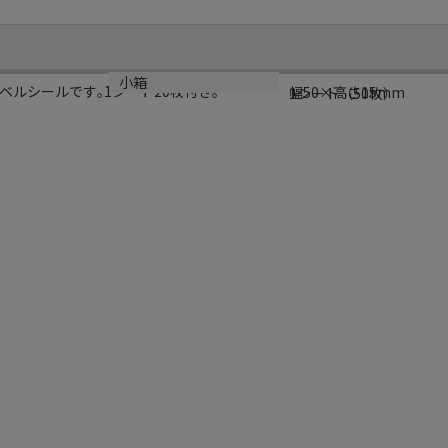
サイズ
小箱
ルシールです｡1シート20枚付き｡
幅50×高さ15mm
1シート（50枚）