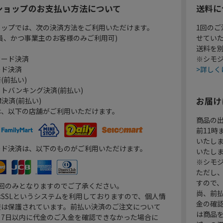
ショップのお支払い方法について
送料に
ョップでは、次の決済方法をご利用いただけます。
1回のご
員、かつ事業主のお客様のみご利用可)
せてい
送料を
カード決済
※シモジ
ード決済
>詳しく
(前払い)
トバンキング決済(前払い)
お届け
決済(前払い)
は、以下の店舗がご利用いただけます。
商品の
前11
いたし
ード決済は、以下のものがご利用いただけます。
いたし
※シモジ
ただし
すので
1回のみとなりますのでご了承ください。
尚、前
SSLというシステムを利用しておりますので、個人情
金の確
報は保護されています。前払い決済のご注文について
は商品
り7日以内に代金のご入金を確認できなかった場合に