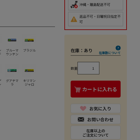
沖縄・離島配送不可
返品不可・日曜祝日指定不
可
在庫：
あり
ン
ブルーマ
ブラジル
在庫数について
ド
ウンテン
数量
デ
グアテマ
キリマン
ン
ラ
ジャロ
カートに入れる
お気に入り
お問い合わせ
在庫以上の
ご注文について