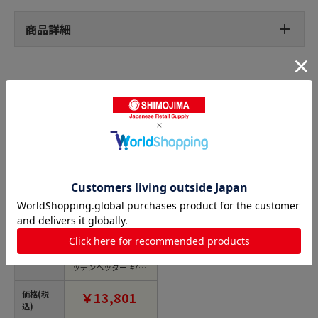
商品詳細
給水設備用継手の人気商品との比較
商品名
カクダイ 2225713 カ
クダイ 783-554-13 キ
ッチンヘッダー #783-
554-13 1個（ご注文単
位1個）【直送品】
価格(税
￥13,801
込)