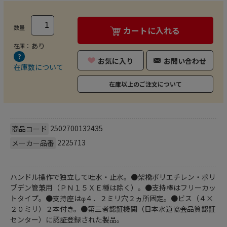
数量
カートに入れる
あり
在庫：
お気に入り
お問い合わせ
在庫数について
在庫以上のご注文について
2502700132435
商品コード
2225713
メーカー品番
ハンドル操作で独立して吐水・止水。●架橋ポリエチレン・ポリ
ブデン管兼用（ＰＮ１５ＸＥ種は除く）。●支持棒はフリーカッ
トタイプ。●支持座はφ４．２ミリ穴２ヵ所固定。●ビス（４×
２０ミリ）２本付き。●第三者認証機関（日本水道協会品質認証
センター）に認証登録された製品。