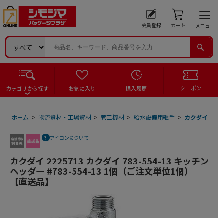
会員登録
カート
メニュー
クーポン
カテゴリから探す
お気に入り
購入履歴
ホーム
>
物流資材・工場資材
>
管工機材
>
給水設備用継手
>
カクダイ 22
アイコンについて
カクダイ 2225713 カクダイ 783-554-13 キッチン
ヘッダー #783-554-13 1個（ご注文単位1個）
【直送品】