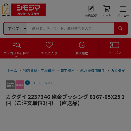
会員登録
カート
メニュー
クーポン
カテゴリから探す
お気に入り
購入履歴
ホーム
>
物流資材・工場資材
>
管工機材
>
給水設備用継手
>
カクダイ 22
アイコンについて
カクダイ 2237346 砲金ブッシング 6167-65X25 1
個（ご注文単位1個）【直送品】