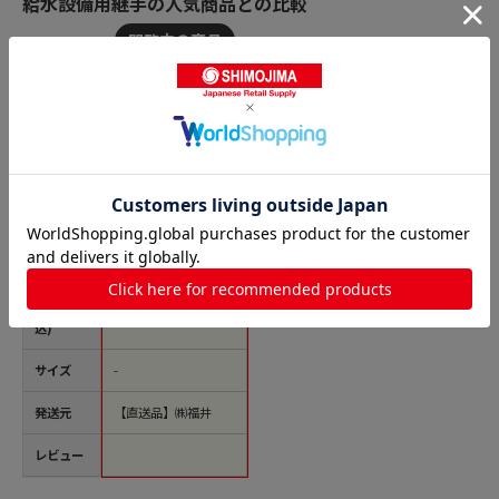
給水設備用継手の人気商品との比較
商品名
カクダイ 2237346 砲
金ブッシング 6167-65
X25 1個（ご注文単位
1個）【直送品】
価格(税
￥11,586
込)
サイズ
-
発送元
【直送品】㈱福井
レビュー