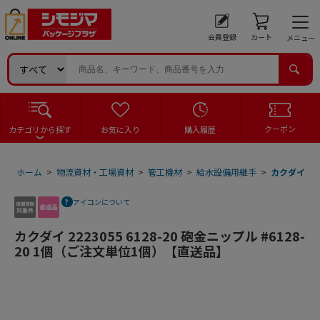
会員登録
カート
メニュー
クーポン
カテゴリから探す
お気に入り
購入履歴
ホーム
>
物流資材・工場資材
>
管工機材
>
給水設備用継手
>
カクダイ 22
アイコンについて
カクダイ 2223055 6128-20 砲金ニップル #6128-
20 1個（ご注文単位1個）【直送品】