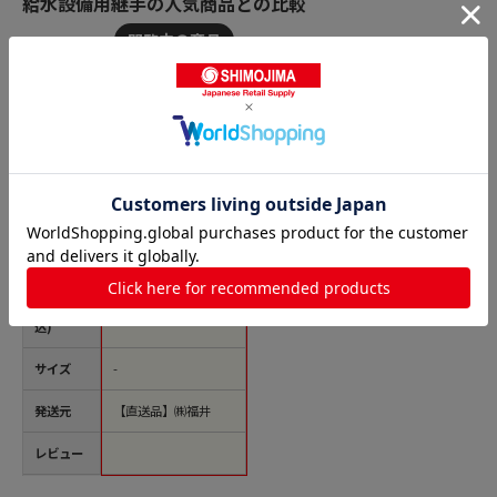
給水設備用継手の人気商品との比較
商品名
カクダイ 2223055 61
28-20 砲金ニップル #
6128-20 1個（ご注文
単位1個）【直送品】
価格(税
￥1,681
込)
サイズ
-
発送元
【直送品】㈱福井
レビュー