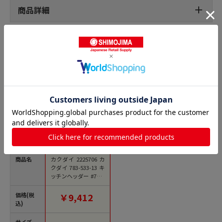
商品詳細
給水設備用継手の人気商品との比較
商品名
カクダイ 2225706 カ
クダイ 783-533-13 キ
ッチンヘッダー #783-
533-13 1個（ご注文単
位1個）【直送品】
価格(税
￥9,412
込)