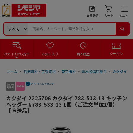
会員登録
カート
メニュー
クーポン
カテゴリから探す
お気に入り
購入履歴
ホーム
>
物流資材・工場資材
>
管工機材
>
給水設備用継手
>
カクダイ 22
アイコンについて
カクダイ 2225706 カクダイ 783-533-13 キッチン
ヘッダー #783-533-13 1個（ご注文単位1個）
【直送品】