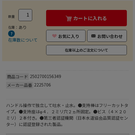
数量
カートに入れる
あり
在庫：
お気に入り
お問い合わせ
在庫数について
在庫以上のご注文について
2502700156349
商品コード
2225706
メーカー品番
ハンドル操作で独立して吐水・止水。●支持棒はフリーカットタ
イプ。●支持座はφ４．２ミリ穴２ヵ所固定。●ビス（４×２０
ミリ）２本付き。●第三者認証機関（日本水道協会品質認証セン
ター）に認証登録された製品。