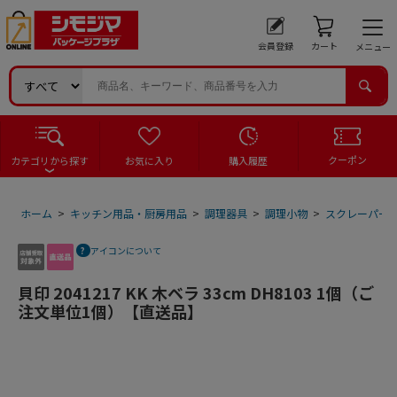
会員登録
カート
メニュー
クーポン
カテゴリから探す
お気に入り
購入履歴
ホーム
>
キッチン用品・厨房用品
>
調理器具
>
調理小物
>
スクレーパー
アイコンについて
貝印 2041217 KK 木ベラ 33cm DH8103 1個（ご
注文単位1個）【直送品】