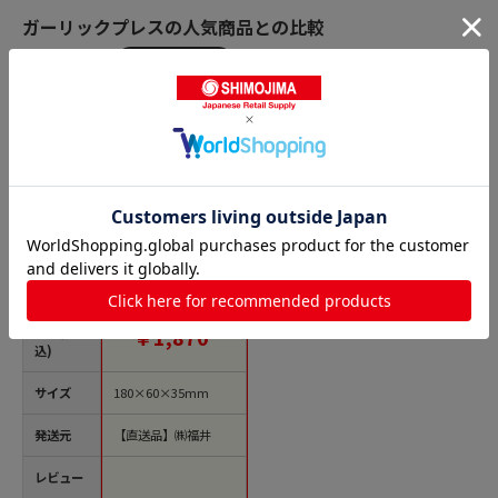
ガーリックプレスの人気商品との比較
商品名
貝印 204554 ニンニク
しぼり #000DH3010 1
個（ご注文単位1個）
【直送品】
価格(税
￥1,870
込)
サイズ
180×60×35mm
発送元
【直送品】㈱福井
レビュー