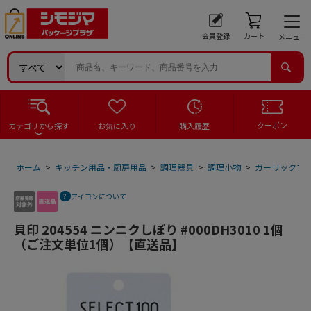
会員登録
カート
メニュー
クーポン
カテゴリから探す
お気に入り
購入履歴
ホーム
>
キッチン用品・厨房用品
>
調理器具
>
調理小物
>
ガーリックプ
アイコンについて
貝印 204554 ニンニクしぼり #000DH3010 1個
（ご注文単位1個）【直送品】