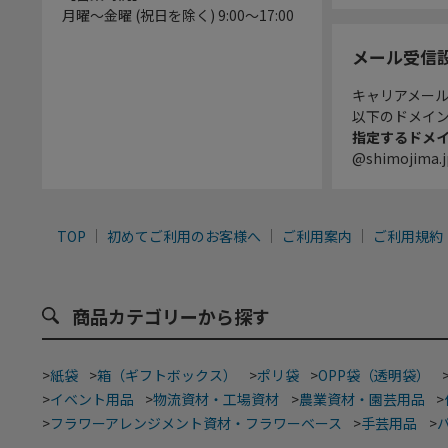
月曜～金曜 (祝日を除く) 9:00～17:00
メール受信
キャリアメー
以下のドメイ
指定するドメ
@shimojima.j
TOP
初めてご利用のお客様へ
ご利用案内
ご利用規約
商品カテゴリーから探す
>
紙袋
>
箱（ギフトボックス）
>
ポリ袋
>
OPP袋（透明袋）
>
イベント用品
>
物流資材・工場資材
>
農業資材・園芸用品
>
>
フラワーアレンジメント資材・フラワーベース
>
手芸用品
>