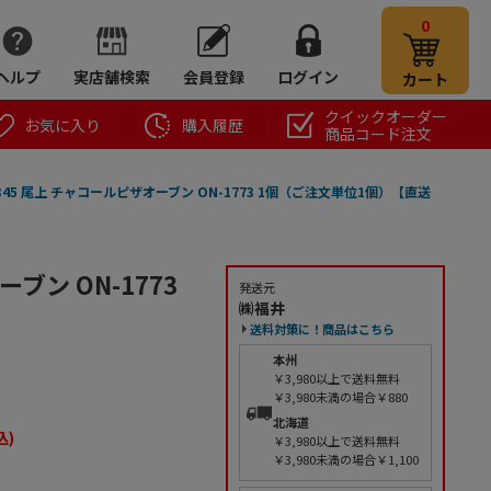
0
ヘルプ
実店舗検索
会員登録
ログイン
カート
クイックオーダー
お気に入り
購入履歴
商品コード注文
345 尾上 チャコールピザオーブン ON-1773 1個（ご注文単位1個）【直送
ブン ON-1773
発送元
㈱福井
送料対策に！商品はこちら
本州
￥3,980以上で送料無料
￥3,980未満の場合￥880
北海道
込)
￥3,980以上で送料無料
￥3,980未満の場合￥1,100