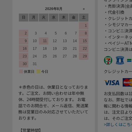
・売掛決済(会
・代金引換
・クレジット
・シモジマカ
・コンビニ決済
・インターネッ
・ペイジーATM
コンビニ決済
クレジットカ
＊赤色の日は、休業日となっておりま
す。ご注文、お問い合わせは年中無
お支払回数は
休、24時間受付しております。 お電
なお、弊社では
話でのお問合せ、メール返信、発送業
報に関わる情
務は営業日のみ対応させていただいて
は、注文日よ
おります。
は、そのご注
>詳しくはこち
【営業時間】