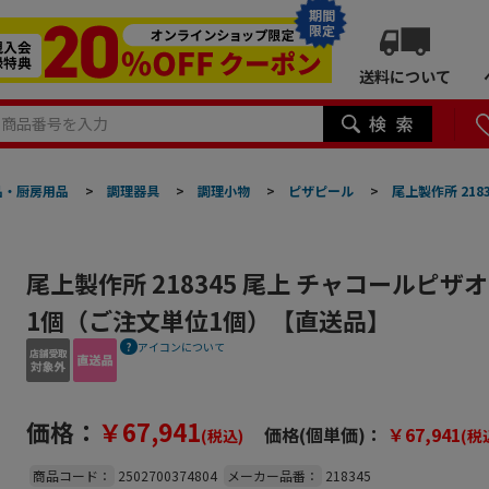
期間
限定
送料について
品・厨房用品
>
調理器具
>
調理小物
>
ピザピール
>
尾上製作所 218
尾上製作所 218345 尾上 チャコールピザオー
1個（ご注文単位1個）【直送品】
アイコンについて
価格：
￥67,941
価格(個単価)：
￥67,941
(税込)
(税
商品コード：
2502700374804
メーカー品番：
218345