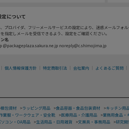
設定について
ル、プロバイダ、フリーメールサービスの設定により、迷惑メールフォル
ンを指定しメールを受信できるよう、設定をご確認ください。
イン名
p @packageplaza.sakura.ne.jp noreply@c.shimojima.jp
個人情報保護方針
特定商取引法
会社案内
よくあるご質問
>
梱包資材
>
ラッピング用品
>
食品容器・食品包装資材
>
キッチン用
作業服・ワークウェア・安全靴
>
医療用品・介護用品
>
業務用食品・
パソコン・OA用品
>
生活用品・日用雑貨
>
文房具・事務用品
>
研究開