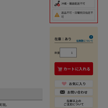
沖縄・離島配送不可
返品不可・日曜祝日指定不
可
在庫：
あり
在庫数について
数量
カートに入れる
お気に入り
お問い合わせ
在庫以上の
ご注文について
実現。