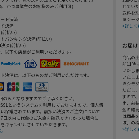
員、かつ事業主のお客様のみご利用可)
せてい
送料を
カード決済
※シモジ
ード決済
>詳しく
(前払い)
トバンキング決済(前払い)
お届け
決済(前払い)
は、以下の店舗がご利用いただけます。
商品の
前11
いたし
ード決済は、以下のものがご利用いただけます。
いたし
※シモジ
ただし
すので
1回のみとなりますのでご了承ください。
尚、前
SSLというシステムを利用しておりますので、個人情
金の確
報は保護されています。前払い決済のご注文について
は商品
り7日以内に代金のご入金を確認できなかった場合に
域」の
文をキャンセルさせていただきます。
>詳しく
ら