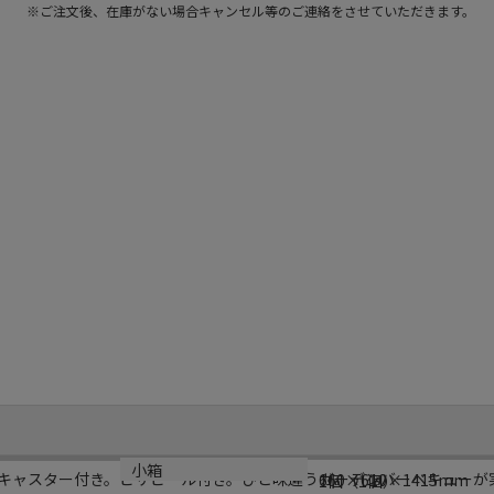
※ご注文後、在庫がない場合キャンセル等のご連絡をさせていただきます。
サイズ
小箱
キャスター付き。ピザピール付き。ひと味違うガーデンバーベキューが
660×610×1415mm
1個（1個）