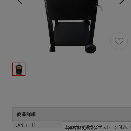
商品詳細
商品説明
メーカー品番
材質
JANコード
仕上がりが違うピザストーン付き。
218345
-
4907797017739