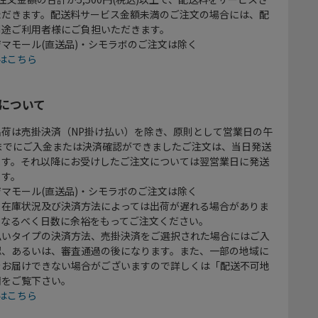
ただきます。配送料サービス金額未満のご注文の場合には、配
別途ご利用者様にご負担いただきます。
マモール(直送品)・シモラボのご注文は除く
はこちら
について
出荷は売掛決済（NP掛け払い）を除き、原則として営業日の午
時までにご入金または決済確認ができましたご注文は、当日発送
ます。それ以降にお受けしたご注文については翌営業日に発送
ます。
マモール(直送品)・シモラボのご注文は除く
、在庫状況及び決済方法によっては出荷が遅れる場合がありま
、なるべく日数に余裕をもってご注文ください。
払いタイプの決済方法、売掛決済をご選択された場合にはご入
認、あるいは、審査通過の後になります。また、一部の地域に
をお届けできない場合がございますので詳しくは「配送不可地
欄をご覧下さい。
はこちら