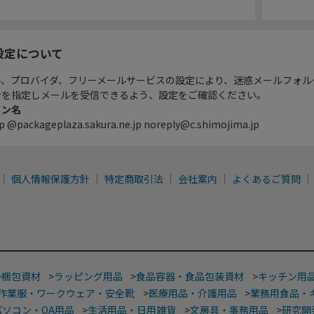
設定について
ル、プロバイダ、フリーメールサービスの設定により、迷惑メールフォル
ンを指定しメールを受信できるよう、設定をご確認ください。
イン名
p @packageplaza.sakura.ne.jp noreply@c.shimojima.jp
個人情報保護方針
特定商取引法
会社案内
よくあるご質問
>
梱包資材
>
ラッピング用品
>
食品容器・食品包装資材
>
キッチン用
作業服・ワークウェア・安全靴
>
医療用品・介護用品
>
業務用食品・
パソコン・OA用品
>
生活用品・日用雑貨
>
文房具・事務用品
>
研究開