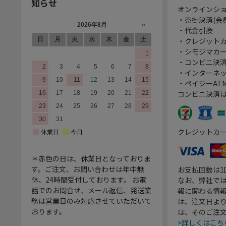
知らせ
オンラインシ
・売掛決済(会
・代金引換
・クレジット
・シモジマカ
・コンビニ決済
・インターネッ
・ペイジーATM
コンビニ決済
クレジットカ
＊赤色の日は、休業日となっておりま
す。ご注文、お問い合わせは年中無
お支払回数は
休、24時間受付しております。 お電
なお、弊社では
話でのお問合せ、メール返信、発送業
報に関わる情
務は営業日のみ対応させていただいて
は、注文日よ
おります。
は、そのご注
>詳しくはこち