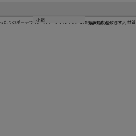
規格
カラー
小箱
ったりのポーチです。リバーシブルで柄をお楽しみいただけます。 材質
500枚入
マツバ×セイガイハ
1箱（500枚）