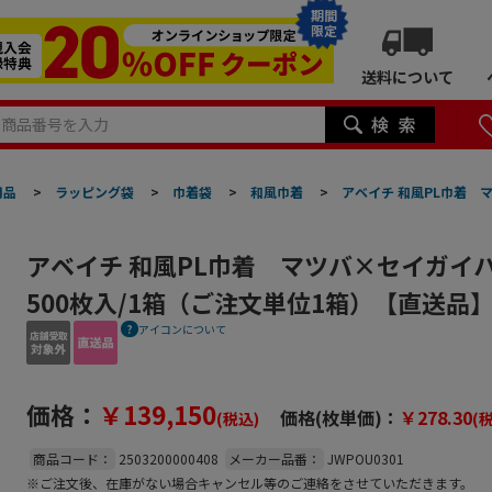
期間
限定
送料について
用品
>
ラッピング袋
>
巾着袋
>
和風巾着
>
アベイチ 和風PL巾着 マ
アベイチ 和風PL巾着 マツバ×セイガイハ J
500枚入/1箱（ご注文単位1箱）【直送品
アイコンについて
価格：
￥139,150
価格(枚単価)：
￥278.30
(税込)
(
商品コード：
2503200000408
メーカー品番：
JWPOU0301
※ご注文後、在庫がない場合キャンセル等のご連絡をさせていただきます。