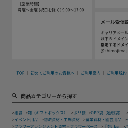
【営業時間】
月曜～金曜 (祝日を除く) 9:00～17:00
メール受信
キャリアメー
以下のドメイ
指定するドメ
@shimojima.j
TOP
初めてご利用のお客様へ
ご利用案内
ご利用規約
商品カテゴリーから探す
>
紙袋
>
箱（ギフトボックス）
>
ポリ袋
>
OPP袋（透明袋）
>
イベント用品
>
物流資材・工場資材
>
農業資材・園芸用品
>
>
フラワーアレンジメント資材・フラワーベース
>
手芸用品
>