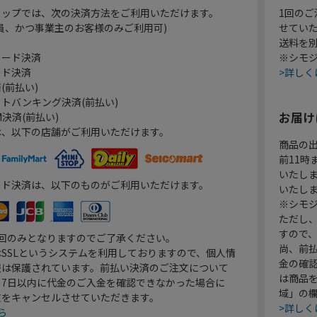
ョップでは、次の決済方法をご利用いただけます。
1回のご
員、かつ事業主のお客様のみご利用可)
せてい
送料を
カード決済
※シモジ
ード決済
>詳しく
(前払い)
トバンキング決済(前払い)
お届け
決済(前払い)
は、以下の店舗がご利用いただけます。
商品の
前11
いたし
ード決済は、以下のものがご利用いただけます。
いたし
※シモジ
ただし
すので
1回のみとなりますのでご了承ください。
尚、前
SSLというシステムを利用しておりますので、個人情
金の確
報は保護されています。前払い決済のご注文について
は商品
り7日以内に代金のご入金を確認できなかった場合に
域」の
文をキャンセルさせていただきます。
>詳しく
ら