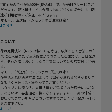
注文金額の合計が5,500円(税込)以上で、配送料をサービスさ
ただきます。配送料サービス金額未満のご注文の場合には、配
別途ご利用者様にご負担いただきます。
マモール(直送品)・シモラボのご注文は除く
はこちら
について
出荷は売掛決済（NP掛け払い）を除き、原則として営業日の午
時までにご入金または決済確認ができましたご注文は、当日発送
ます。それ以降にお受けしたご注文については翌営業日に発送
ます。
マモール(直送品)・シモラボのご注文は除く
、在庫状況及び決済方法によっては出荷が遅れる場合がありま
、なるべく日数に余裕をもってご注文ください。
払いタイプの決済方法、売掛決済をご選択された場合にはご入
認、あるいは、審査通過の後になります。また、一部の地域に
をお届けできない場合がございますので詳しくは「配送不可地
欄をご覧下さい。
はこちら