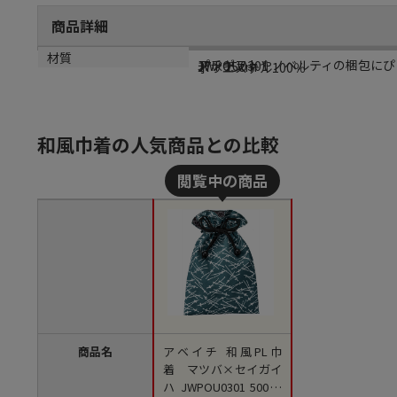
商品詳細
商品説明
メーカー品番
サイズ
材質
プチギフトやノベルティの梱包にぴ
JWPOU0301
17×25cm
ポリエステル100％
和風巾着の人気商品との比較
商品名
アベイチ 和風PL巾
着 マツバ×セイガイ
ハ JWPOU0301 500枚