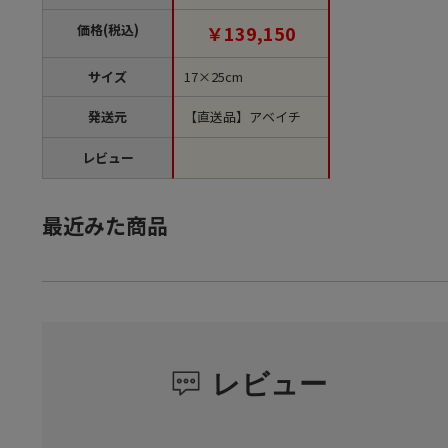
入/1箱（ご注文単位1
箱）【直送品】
価格(税込)
￥139,150
サイズ
17×25cm
発送元
【直送品】アベイチ
レビュー
最近みた商品
レビュー