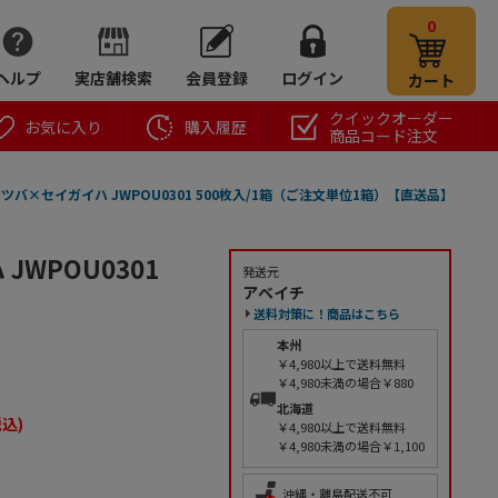
0
ヘルプ
実店舗検索
会員登録
ログイン
カート
クイックオーダー
お気に入り
購入履歴
商品コード注文
ツバ×セイガイハ JWPOU0301 500枚入/1箱（ご注文単位1箱）【直送品】
WPOU0301
発送元
アベイチ
】
送料対策に！商品はこちら
本州
￥4,980以上で送料無料
￥4,980未満の場合￥880
北海道
税込)
￥4,980以上で送料無料
￥4,980未満の場合￥1,100
沖縄・離島配送不可