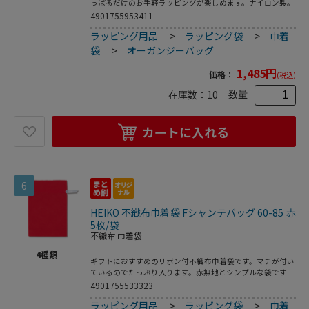
っぱるだけのお手軽ラッピングが楽しめます。ナイロン製。
4901755953411
ラッピング用品
>
ラッピング袋
>
巾着
袋
>
オーガンジーバッグ
1,485
円
価格：
(税込)
数量
在庫数：
10
カートに入れる
6
HEIKO 不織布巾着袋 Fシャンテバッグ 60-85 赤
5枚/袋
不織布 巾着袋
4
種類
ギフトにおすすめのリボン付不織布巾着袋です。マチが付い
ているのでたっぷり入ります。赤無地とシンプルな袋ですが
白いリボンがアクセントになっています。
4901755533323
ラッピング用品
>
ラッピング袋
>
巾着