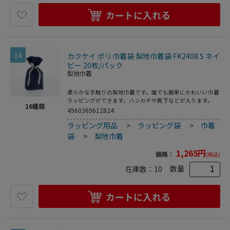
カートに入れる
14
カクケイ ポリ巾着袋 梨地巾着袋 FK2408 S ネイ
ビー 20枚/パック
梨地巾着
柔らかな手触りの梨地巾着です。誰でも簡単にかわいい巾着
ラッピングができます。ハンカチや靴下などが入ります。
16
種類
4960369612824
ラッピング用品
>
ラッピング袋
>
巾着
袋
>
梨地巾着
1,265
円
価格：
(税込)
数量
在庫数：
10
カートに入れる