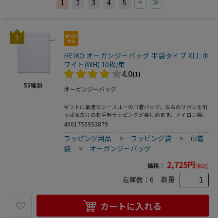
>
≫
1
2
3
4
5
1
HEIKO オーガンジーバッグ 平袋タイプ XLL ホ
ワイト(WH) 10枚/束
4.0
(1)
55
種類
オーガンジーバッグ
ギフトに最適なシースルーの巾着バッグ。左右のリボンを引
っぱるだけのお手軽ラッピングが楽しめます。ナイロン製。
4901755953879
ラッピング用品
>
ラッピング袋
>
巾着
袋
>
オーガンジーバッグ
2,725
円
価格：
(税込)
数量
在庫数：
6
カートに入れる