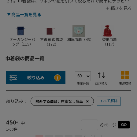
です。巾着袋は、リボンや紐を引いて絞るだけで簡単にラッピン
グが完成する便利なギフト包装用資材です。シモジマではオリジ
ナルブランドHEIKOの製品を中心にお安い価格の巾着袋が揃って
商品一覧を見る
います。定番の不織布タイプをはじめ、シースルー素材がおしゃ
れで人気のオーガンジーバッグもご用意。かわいいデザインから
大人っぽい色味まで品揃え豊富なので、お子様への誕生日プレゼ
ントや、手作りのハンドメイドギフトを入れることもできます。
オーガンジーバ
不織布 巾着袋
和風巾着（
43
）
梨地巾着
ッグ（
115
）
（
172
）
（
117
）
また、小物入れにぴったりなサイズもご用意しているのでポーチ
としてもご利用いただけます。まとめ買いでさらに安くなるの
巾着袋の商品一覧
で、業務用に大量購入するのもおすすめです。
絞り込み
1
表示件数
並び替え
表示切替
すべて解除
絞り込み：
除外する商品
在庫なし商品
✖
450
件中
/9ページ
GO
1
-
50
件