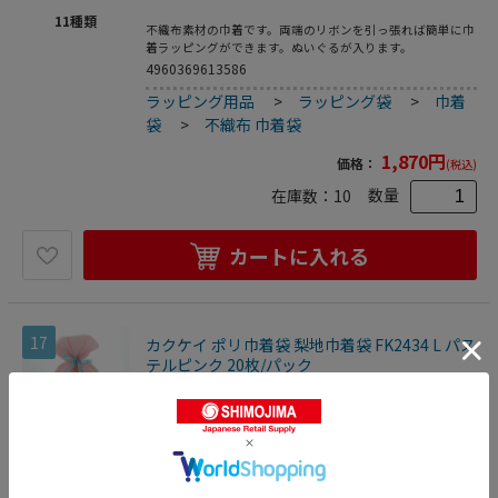
11
種類
不織布素材の巾着です。両端のリボンを引っ張れば簡単に巾
着ラッピングができます。ぬいぐるが入ります。
4960369613586
ラッピング用品
>
ラッピング袋
>
巾着
袋
>
不織布 巾着袋
1,870
円
価格：
(税込)
数量
在庫数：
10
カートに入れる
17
カクケイ ポリ巾着袋 梨地巾着袋 FK2434 L パス
テルピンク 20枚/パック
梨地巾着
柔らかな手触りの梨地巾着です。どんなシーンにも合わせや
すいパステルカラーは大人気です。厚手のストールなどが入
16
種類
ります。
4960369614088
ラッピング用品
>
ラッピング袋
>
巾着