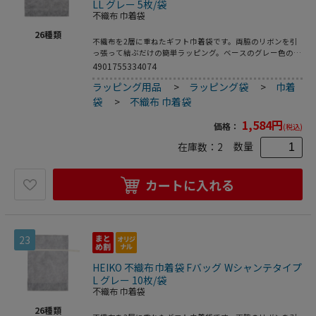
LL グレー 5枚/袋
不織布 巾着袋
26
種類
不織布を2層に重ねたギフト巾着袋です。両脇のリボンを引
っ張って結ぶだけの簡単ラッピング。ベースのグレー色の上
に薄手の白を重ねることで、やさしく上品なイメージのギフ
4901755334074
トに仕上がります。底にマチがあって広がるので、見た目よ
ラッピング用品
>
ラッピング袋
>
巾着
りも容量があります。●入数：5枚
袋
>
不織布 巾着袋
1,584
円
価格：
(税込)
数量
在庫数：
2
カートに入れる
23
HEIKO 不織布巾着袋 Fバッグ Wシャンテタイプ
L グレー 10枚/袋
不織布 巾着袋
26
種類