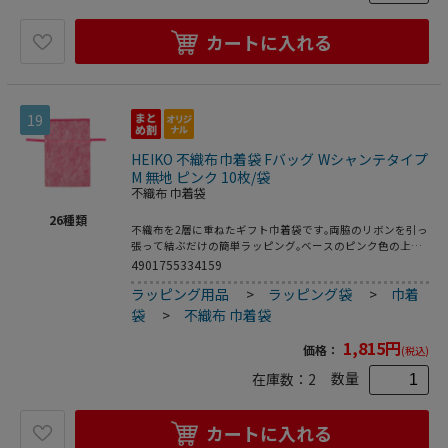
カートに入れる
19
HEIKO 不織布巾着袋 Fバッグ Wシャンテタイプ
M 無地 ピンク 10枚/袋
不織布 巾着袋
26
種類
不織布を2層に重ねたギフト巾着袋です｡両脇のリボンを引っ
張って結ぶだけの簡単ラッピング｡ベースのピンク色の上に
薄手の白を重ねることで､やさしく上品なイメージのギフト
4901755334159
に仕上がります｡底にマチがあって広がるので､見た目よりも
ラッピング用品
>
ラッピング袋
>
巾着
容量があります｡●入数:10枚
袋
>
不織布 巾着袋
1,815
円
価格：
(税込)
数量
在庫数：
2
カートに入れる