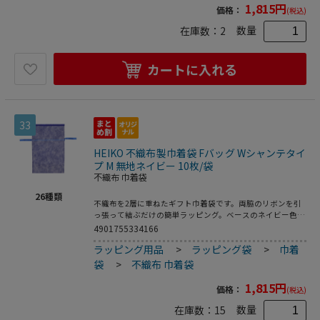
1,815
円
価格：
(税込)
数量
在庫数：
2
カートに入れる
33
HEIKO 不織布製巾着袋 Fバッグ Wシャンテタイ
プ M 無地ネイビー 10枚/袋
不織布 巾着袋
26
種類
不織布を2層に重ねたギフト巾着袋です。両脇のリボンを引
っ張って結ぶだけの簡単ラッピング。ベースのネイビー色の
上に薄手の白を重ねることで、やさしく上品なイメージのギ
4901755334166
フトに仕上がります。底にマチがあって広がるので、見た目
ラッピング用品
>
ラッピング袋
>
巾着
よりも容量があります。●入数:10枚
袋
>
不織布 巾着袋
1,815
円
価格：
(税込)
数量
在庫数：
15