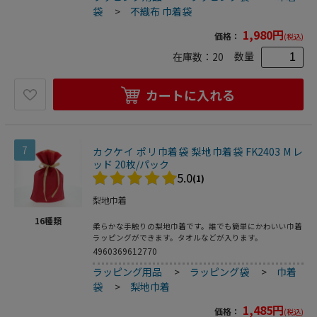
袋
>
不織布 巾着袋
1,980
円
価格：
(税込)
数量
在庫数：
20
カートに入れる
7
カクケイ ポリ巾着袋 梨地巾着袋 FK2403 M レ
ッド 20枚/パック
5.0
(1)
梨地巾着
16
種類
柔らかな手触りの梨地巾着です。誰でも簡単にかわいい巾着
ラッピングができます。タオルなどが入ります。
4960369612770
ラッピング用品
>
ラッピング袋
>
巾着
袋
>
梨地巾着
1,485
円
価格：
(税込)