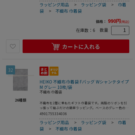
ラッピング用品
>
ラッピング袋
>
巾着
袋
>
不織布 巾着袋
990
円
価格：
(税込)
数量
在庫数：
6
カートに入れる
32
HEIKO 不織布巾着袋 Fバッグ Wシャンテタイプ
M グレー 10枚/袋
不織布 巾着袋
26
種類
不織布を2層に重ねたギフト巾着袋です。両脇のリボンを引
っ張って結ぶだけの簡単ラッピング。ベースのグレー色の上
に薄手の白を重ねることで、やさしく上品なイメージのギフ
4901755334036
トに仕上がります。底にマチがあって広がるので、見た目よ
ラッピング用品
>
ラッピング袋
>
巾着
りも容量があります。●入数：10枚
袋
>
不織布 巾着袋