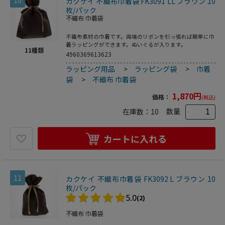
カクケイ 不織布巾着袋 FK3091 LL ブラウン 10
枚/パック
不織布 巾着袋
不織布素材の巾着です。両端のリボンを引っ張れば簡単に巾
着ラッピングができます。ぬいぐるが入ります。
11
種類
4960369613623
ラッピング用品
>
ラッピング袋
>
巾着
袋
>
不織布 巾着袋
1,870
円
価格：
(税込)
数量
在庫数：
10
カートに入れる
11
カクケイ 不織布巾着袋 FK3092 L ブラウン 10
枚/パック
5.0
(2)
不織布 巾着袋