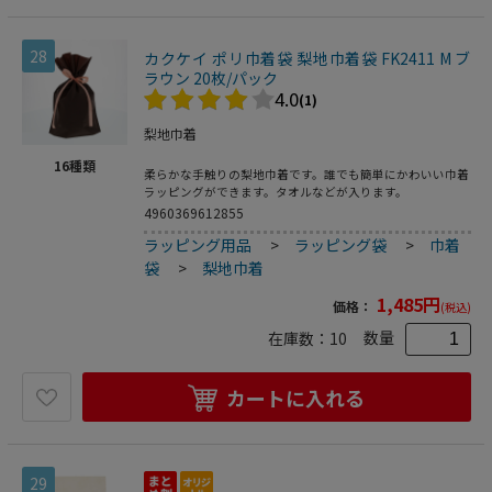
28
カクケイ ポリ巾着袋 梨地巾着袋 FK2411 M ブ
ラウン 20枚/パック
4.0
(1)
梨地巾着
16
種類
柔らかな手触りの梨地巾着です。誰でも簡単にかわいい巾着
ラッピングができます。タオルなどが入ります。
4960369612855
ラッピング用品
>
ラッピング袋
>
巾着
袋
>
梨地巾着
1,485
円
価格：
(税込)
数量
在庫数：
10
カートに入れる
29