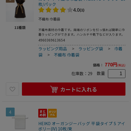
枚/パック
4.0
(1)
不織布 巾着袋
11
種類
不織布素材の巾着です。両端のリボンを引っ張れば簡単に巾
着ラッピングができます。ハンカチや靴下などが入ります。
4960369613654
ラッピング用品
>
ラッピング袋
>
巾着
袋
>
不織布 巾着袋
770
円
価格：
(税込)
数量
在庫数：
29
カートに入れる
4
HEIKO オーガンジーバッグ 平袋タイプ S アイ
ボリー(IV) 10枚/束