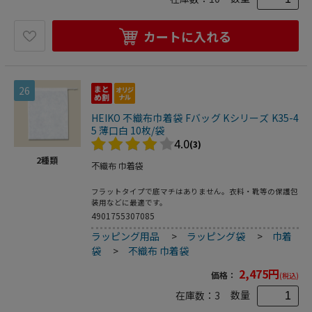
カートに入れる
26
HEIKO 不織布巾着袋 Fバッグ Kシリーズ K35-4
5 薄口白 10枚/袋
4.0
(3)
2
種類
不織布 巾着袋
フラットタイプで底マチはありません。衣料・靴等の保護包
装用などに最適です。
4901755307085
ラッピング用品
>
ラッピング袋
>
巾着
袋
>
不織布 巾着袋
2,475
円
価格：
(税込)
数量
在庫数：
3