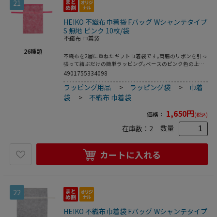
21
HEIKO 不織布巾着袋 Fバッグ Wシャンテタイプ
S 無地 ピンク 10枚/袋
不織布 巾着袋
26
種類
不織布を2層に重ねたギフト巾着袋です｡両脇のリボンを引っ
張って結ぶだけの簡単ラッピング｡ベースのピンク色の上に
薄手の白を重ねることで､やさしく上品なイメージのギフト
4901755334098
に仕上がります｡底にマチがあって広がるので､見た目よりも
ラッピング用品
>
ラッピング袋
>
巾着
容量があります｡●入数:10枚
袋
>
不織布 巾着袋
1,650
円
価格：
(税込)
数量
在庫数：
2
カートに入れる
22
HEIKO 不織布巾着袋 Fバッグ Wシャンテタイプ