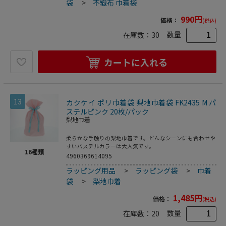
袋
>
不織布 巾着袋
990
円
価格：
(税込)
数量
在庫数：
30
カートに入れる
13
カクケイ ポリ巾着袋 梨地巾着袋 FK2435 M パ
ステルピンク 20枚/パック
梨地巾着
柔らかな手触りの梨地巾着です。どんなシーンにも合わせや
すいパステルカラーは大人気です。
16
種類
4960369614095
ラッピング用品
>
ラッピング袋
>
巾着
袋
>
梨地巾着
1,485
円
価格：
(税込)
数量
在庫数：
20