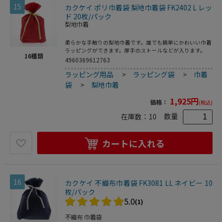
15
カクケイ ポリ巾着袋 梨地巾着袋 FK2402 L レッ
ド 20枚/パック
梨地巾着
柔らかな手触りの梨地巾着です。誰でも簡単にかわいい巾着
ラッピングができます。厚手のストールなどが入ります。
16
種類
4960369612763
ラッピング用品
>
ラッピング袋
>
巾着
袋
>
梨地巾着
1,925
円
価格：
(税込)
数量
在庫数：
10
カートに入れる
16
カクケイ 不織布巾着袋 FK3081 LL ネイビー 10
枚/パック
5.0
(1)
不織布 巾着袋