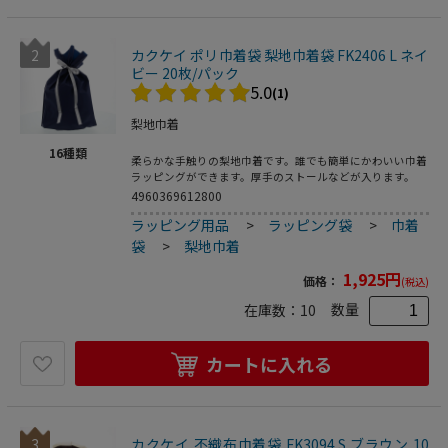
2
カクケイ ポリ巾着袋 梨地巾着袋 FK2406 L ネイ
ビー 20枚/パック
5.0
(1)
梨地巾着
16
種類
柔らかな手触りの梨地巾着です。誰でも簡単にかわいい巾着
ラッピングができます。厚手のストールなどが入ります。
4960369612800
ラッピング用品
>
ラッピング袋
>
巾着
袋
>
梨地巾着
1,925
円
価格：
(税込)
数量
在庫数：
10
カートに入れる
3
カクケイ 不織布巾着袋 FK3094 S ブラウン 10