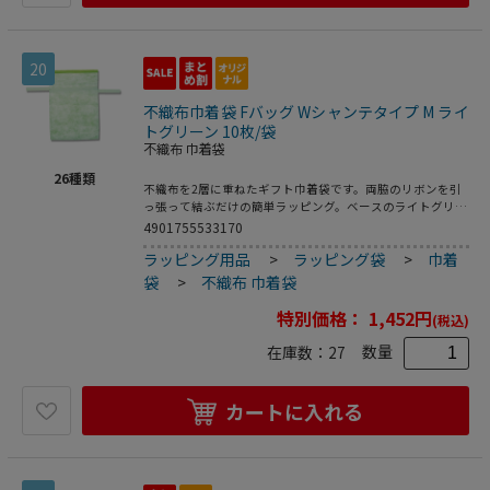
20
不織布巾着袋 Fバッグ Wシャンテタイプ M ライ
トグリーン 10枚/袋
不織布 巾着袋
26
種類
不織布を2層に重ねたギフト巾着袋です。両脇のリボンを引
っ張って結ぶだけの簡単ラッピング。ベースのライトグリー
ン色の上に薄手の白を重ねることで、やさしく上品なイメー
4901755533170
ジのギフトに仕上がります。底にマチがあって広がるので、
ラッピング用品
>
ラッピング袋
>
巾着
見た目よりも容量があります。●入数:10枚
袋
>
不織布 巾着袋
特別価格：
1,452
円
(税込)
数量
在庫数：
27
カートに入れる