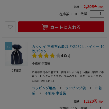
2,805
円
価格：
(税込)
数量
在庫数：
10
カートに入れる
25
カクケイ 不織布巾着袋 FK3082 L ネイビー 10
枚/パック
4.0
(2)
不織布 巾着袋
11
種類
不織布素材の巾着です。両端のリボンを引っ張れば簡単に巾
着ラッピングができます。厚手のストールなどが入ります。
4960369613593
ラッピング用品
>
ラッピング袋
>
巾着
袋
>
不織布 巾着袋
1,320
円
価格：
(税込)
数量
在庫数：
10