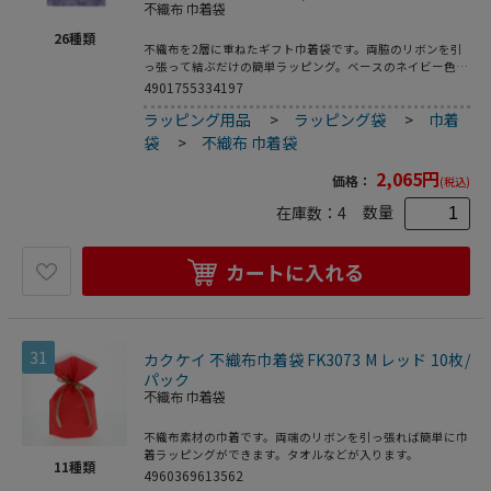
不織布 巾着袋
26
種類
不織布を2層に重ねたギフト巾着袋です。両脇のリボンを引
っ張って結ぶだけの簡単ラッピング。ベースのネイビー色の
上に薄手の白を重ねることで、やさしく上品なイメージのギ
4901755334197
フトに仕上がります。底にマチがあって広がるので、見た目
ラッピング用品
>
ラッピング袋
>
巾着
よりも容量があります。●入数:10枚
袋
>
不織布 巾着袋
2,065
円
価格：
(税込)
数量
在庫数：
4
カートに入れる
31
カクケイ 不織布巾着袋 FK3073 M レッド 10枚/
パック
不織布 巾着袋
不織布素材の巾着です。両端のリボンを引っ張れば簡単に巾
着ラッピングができます。タオルなどが入ります。
11
種類
4960369613562