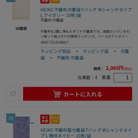
HEIKO 不織布巾着袋 Fバッグ Wシャンテタイプ
L アイボリー 10枚/袋
不織布 巾着袋
26
種類
不織布を2層に重ねたギフト巾着袋です。両脇のリボンを引
っ張って結ぶだけの簡単ラッピング。ベースのアイボリー色
の上に薄手の白を重ねることで、やさしく上品なイメージの
4901755334067
ギフトに仕上がります。底にマチがあって広がるので、見た
ラッピング用品
>
ラッピング袋
>
巾着
目よりも容量があります。●入数：10枚
袋
>
不織布 巾着袋
2,065
円
価格：
(税込)
数量
在庫数：
4
カートに入れる
30
HEIKO 不織布製巾着袋 Fバッグ Wシャンテタイ
プ L 無地ネイビー 10枚/袋