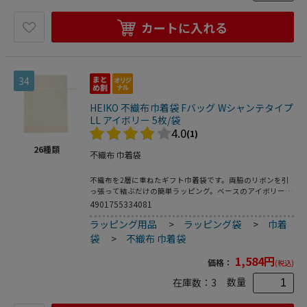
カートに入れる
34
HEIKO 不織布巾着袋 Fバッグ Wシャンテタイプ
LL アイボリー 5枚/袋
4.0
(1)
26
種類
不織布 巾着袋
不織布を2層に重ねたギフト巾着袋です。両脇のリボンを引
っ張って結ぶだけの簡単ラッピング。ベースのアイボリー色
の上に薄手の白を重ねることで、やさしく上品なイメージの
4901755334081
ギフトに仕上がります。底にマチがあって広がるので、見た
ラッピング用品
>
ラッピング袋
>
巾着
目よりも容量があります。●入数：5枚
袋
>
不織布 巾着袋
1,584
円
価格：
(税込)
数量
在庫数：
3