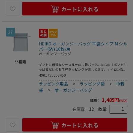
カートに入れる
27
HEIKO オーガンジーバッグ 平袋タイプ M シル
バー(SV) 10枚/束
オーガンジーバッグ
55
種類
ギフトに最適なシースルーの巾着バッグ。左右のリボンを引
っぱるだけのお手軽ラッピングが楽しめます。ナイロン製。
4901755953459
ラッピング用品
>
ラッピング袋
>
巾着
袋
>
オーガンジーバッグ
1,485
円
価格：
(税込)
数量
在庫数：
12
カートに入れる