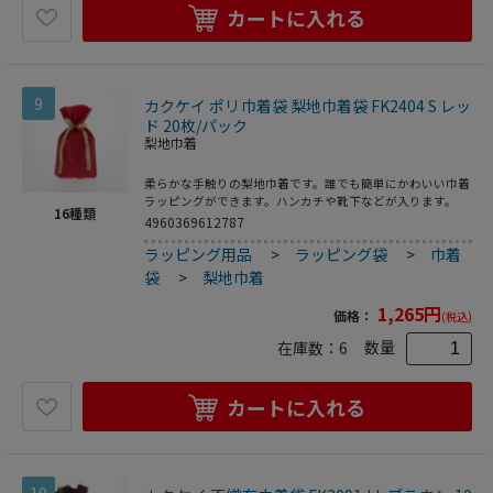
カートに入れる
9
カクケイ ポリ巾着袋 梨地巾着袋 FK2404 S レッ
ド 20枚/パック
梨地巾着
柔らかな手触りの梨地巾着です。誰でも簡単にかわいい巾着
ラッピングができます。ハンカチや靴下などが入ります。
16
種類
4960369612787
ラッピング用品
>
ラッピング袋
>
巾着
袋
>
梨地巾着
1,265
円
価格：
(税込)
数量
在庫数：
6
カートに入れる
10