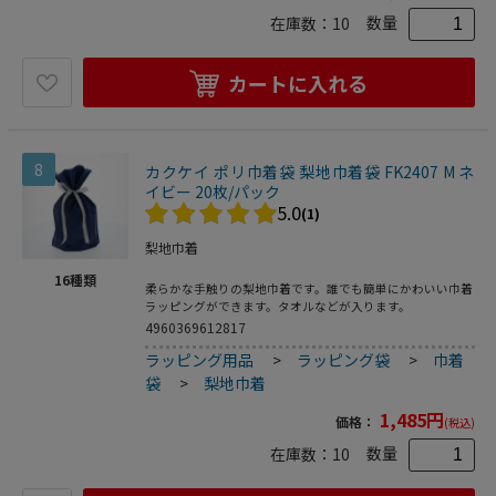
数量
在庫数：
10
カートに入れる
8
カクケイ ポリ巾着袋 梨地巾着袋 FK2407 M ネ
イビー 20枚/パック
5.0
(1)
梨地巾着
16
種類
柔らかな手触りの梨地巾着です。誰でも簡単にかわいい巾着
ラッピングができます。タオルなどが入ります。
4960369612817
ラッピング用品
>
ラッピング袋
>
巾着
袋
>
梨地巾着
1,485
円
価格：
(税込)
数量
在庫数：
10