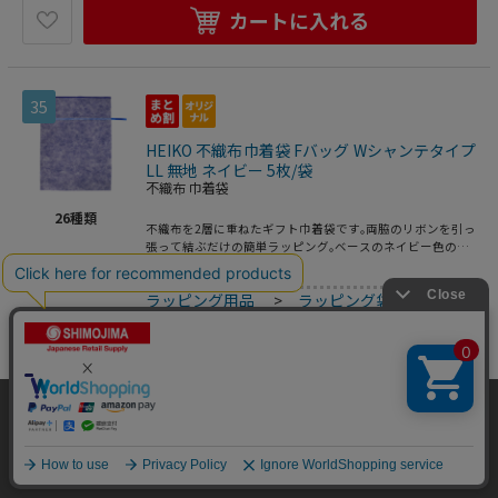
カートに入れる
35
HEIKO 不織布巾着袋 Fバッグ Wシャンテタイプ
LL 無地 ネイビー 5枚/袋
不織布 巾着袋
26
種類
不織布を2層に重ねたギフト巾着袋です｡両脇のリボンを引っ
張って結ぶだけの簡単ラッピング｡ベースのネイビー色の上
に薄手の白を重ねることで､やさしく上品なイメージのギフ
4901755334227
トに仕上がります｡底にマチがあって広がるので､見た目より
ラッピング用品
>
ラッピング袋
>
巾着
も容量があります｡●入数:5枚
袋
>
不織布 巾着袋
1,584
円
価格：
(税込)
数量
在庫数：
3
当サイトはクッキー（Cookie）を使用しています。Cookieの使用に同意いた
だける場合は「OK」をクリックしてください。
カートに入れる
OK