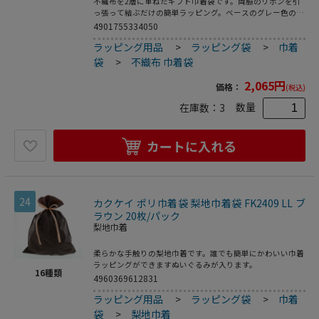
不織布を2層に重ねたギフト巾着袋です。両脇のリボンを引
っ張って結ぶだけの簡単ラッピング。ベースのグレー色の上
に薄手の白を重ねることで、やさしく上品なイメージのギフ
4901755334050
トに仕上がります。底にマチがあって広がるので、見た目よ
ラッピング用品
>
ラッピング袋
>
巾着
りも容量があります。●入数：10枚
袋
>
不織布 巾着袋
2,065
円
価格：
(税込)
数量
在庫数：
3
カートに入れる
24
カクケイ ポリ巾着袋 梨地巾着袋 FK2409 LL ブ
ラウン 20枚/パック
梨地巾着
柔らかな手触りの梨地巾着です。誰でも簡単にかわいい巾着
ラッピングができますぬいぐるみが入ります。
16
種類
4960369612831
ラッピング用品
>
ラッピング袋
>
巾着
袋
>
梨地巾着