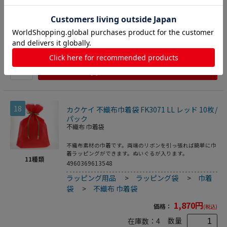
袋
>
梨地巾着
1,925
円
価格：
(税込)
数量
在庫数：
2
カートに入れる
18
カクケイ 不織布巾着袋 FK3071 LL レッド 10枚/
パック
不織布 巾着袋
不織布素材の巾着です。両端のリボンを引っ張れば簡単に巾
着ラッピングができます。ぬいぐるが入ります。
11
種類
4960369613548
ラッピング用品
>
ラッピング袋
>
巾着
袋
>
不織布 巾着袋
1,870
円
価格：
(税込)
数量
在庫数：
4