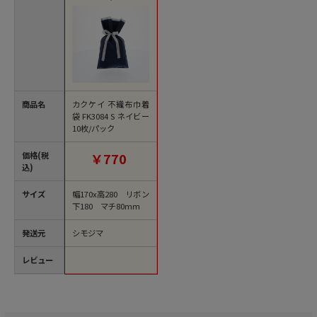
商品名
カクケイ 不織布巾着
袋 FK3084 S ネイビー
10枚/パック
価格(税
￥770
込)
サイズ
幅170x高280 リボン
下180 マチ80mm
発送元
シモジマ
レビュー