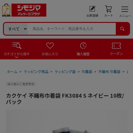
会員登録
カート
メニュー
クーポン
カテゴリから探す
お気に入り
購入履歴
ホーム
>
ラッピング用品
>
ラッピング袋
>
巾着袋
>
不織布 巾着袋
>
カク
メーカー：カクケイ
カクケイ 不織布巾着袋 FK3084 S ネイビー 10枚/
パック