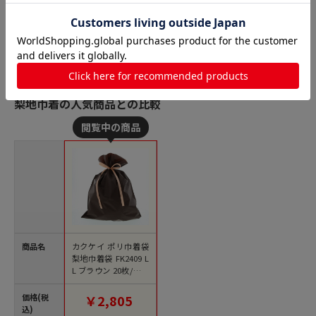
梨地巾着の人気商品との比較
商品名
カクケイ ポリ巾着袋
梨地巾着袋 FK2409 L
L ブラウン 20枚/パッ
ク
価格(税
￥2,805
込)