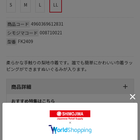
S
M
L
LL
4960369612831
商品コード
008710021
シモジマコード
FK2409
型番
柔らかな手触りの梨地巾着です。誰でも簡単にかわいい巾着ラッ
ピングができますぬいぐるみが入ります。
商品詳細
おすすめ特集はこちら