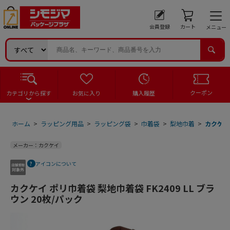
会員登録
カート
メニュー
クーポン
カテゴリから探す
お気に入り
購入履歴
ホーム
>
ラッピング用品
>
ラッピング袋
>
巾着袋
>
梨地巾着
>
カクケイ 
メーカー：カクケイ
アイコンについて
カクケイ ポリ巾着袋 梨地巾着袋 FK2409 LL ブラ
ウン 20枚/パック