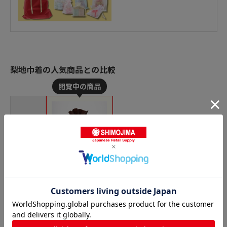
梨地巾着の人気商品との比較
商品名
カクケイ ポリ巾着袋
梨地巾着袋 FK2411 M
ブラウン 20枚/パック
価格(税
￥1,485
込)