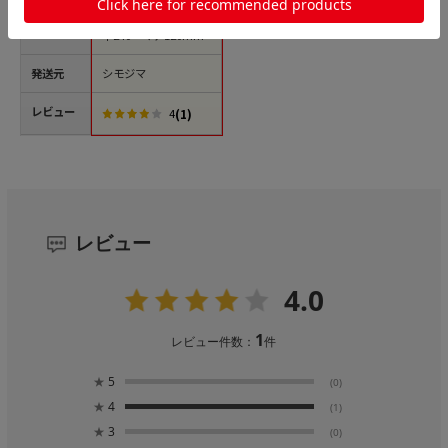
サイズ
幅240x高360 リボン
下240 マチ120mm
発送元
シモジマ
レビュー
(1)
4
レビュー
4.0
1
レビュー件数：
件
★
5
(0)
★
4
(1)
★
3
(0)