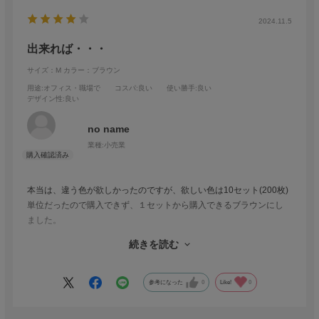
2024.11.5
出来れば・・・
サイズ：M
カラー：ブラウン
用途
:オフィス・職場で
コスパ
:良い
使い勝手
:良い
デザイン性
:良い
no name
業種:
小売業
本当は、違う色が欲しかったのですが、欲しい色は10セット(200枚)
単位だったので購入できず、１セットから購入できるブラウンにし
ました。
以前にブラウンのSサイズを購入したしたことがあったので色合い等
続きを読む
もわかっていたので決めました。
お店に直接行けば単品でも(欲しい色は東京へ行った際にお店で購入
したので)購入できると思うのですが、住んでいるところが遠いとお
参考になった
0
Like!
0
店に直接行って購入することは難しいので全色1セットから購入でき
ると助かります。