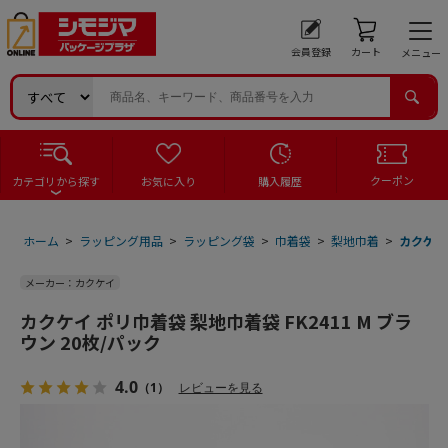
会員登録
カート
メニュー
クーポン
カテゴリから探す
お気に入り
購入履歴
ホーム
>
ラッピング用品
>
ラッピング袋
>
巾着袋
>
梨地巾着
>
カクケイ 
メーカー：カクケイ
カクケイ ポリ巾着袋 梨地巾着袋 FK2411 M ブラ
ウン 20枚/パック
4.0
（1）
レビューを見る