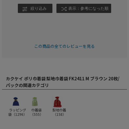
ご検討を宜しくお願い致します。
絞り込み
表示：参考になった順
この商品の全てのレビューを見る
カクケイ ポリ巾着袋 梨地巾着袋 FK2411 M ブラウン 20枚/
パックの関連カテゴリ
ラッピング
巾着袋
梨地巾着
袋（
1296
）
（
555
）
（
158
）