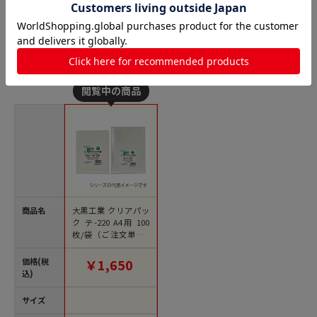
ピュアパック テープなし 厚口の人気商品との比較
商品名
大黒工業 クリアパッ
ク テ-220 A4用 100
枚/袋（ご注文単位1
袋）【直送品】
価格(税
￥1,650
込)
サイズ