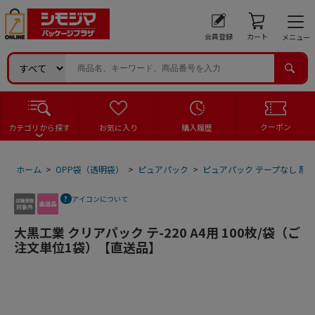
会員登録
カート
メニュー
クーポン
カテゴリから探す
お気に入り
購入履歴
ホーム
>
OPP袋（透明袋）
>
ピュアパック
>
ピュアパック テープなし 厚
アイコンについて
大黒工業 クリアパック テ-220 A4用 100枚/袋（ご
注文単位1袋）【直送品】