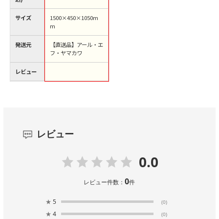
台（ご注文単位1台）
【直送品】
サイズ
1500×450×1050m
m
発送元
【直送品】アール・エ
フ・ヤマカワ
レビュー
レビュー
0.0
0
レビュー件数：
件
★
5
(0)
★
4
(0)