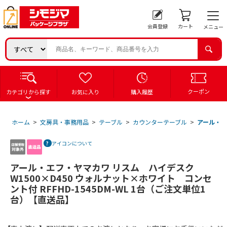
会員登録
カート
メニュー
クーポン
カテゴリから探す
お気に入り
購入履歴
ホーム
>
文房具・事務用品
>
テーブル
>
カウンターテーブル
>
アール・エ
アイコンについて
アール・エフ・ヤマカワ リスム ハイデスク
W1500×D450 ウォルナット×ホワイト コンセ
ント付 RFFHD-1545DM-WL 1台（ご注文単位1
台）【直送品】