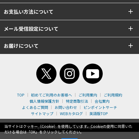
お支払い方法について
メール受信設定について
お届けについて
TOP
初めてご利用のお客様へ
ご利用案内
ご利用規約
個人情報保護方針
特定商取引法
会社案内
よくあるご質問
お問い合わせ
ピンポイントサーチ
サイトマップ
WEBカタログ
英語版TOP
当サイトはクッキー（Cookie）を使用しています。Cookieの使用に同意いた
Copyright© 2018 SHIMOJIMA Co.,Ltd. All Rights Reserved.
だける場合は「OK」をクリックしてください。