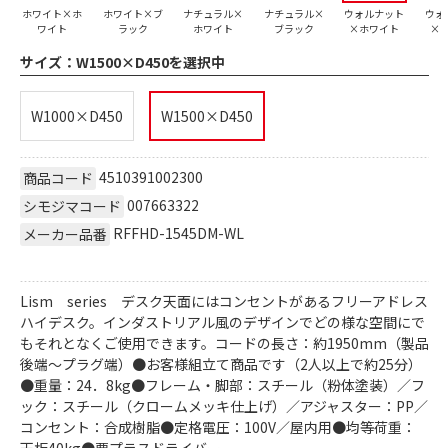
ホワイト×ホ
ホワイト×ブ
ナチュラル×
ナチュラル×
ウォルナット
ウォ
ワイト
ラック
ホワイト
ブラック
×ホワイト
×
サイズ：
W1500×D450を選択中
W1000×D450
W1500×D450
4510391002300
商品コード
007663322
シモジマコード
RFFHD-1545DM-WL
メーカー品番
Lism series デスク天面にはコンセントがあるフリーアドレス
ハイデスク。インダストリアル風のデザインでどの様な空間にで
もそれとなくご使用できます。コードの長さ：約1950mm（製品
後端～プラグ端）●お客様組立て商品です（2人以上で約25分）
●重量：24．8kg●フレーム・脚部：スチール（粉体塗装）／フ
ック：スチール（クロームメッキ仕上げ）／アジャスター：PP／
コンセント：合成樹脂●定格電圧：100V／屋内用●均等荷重：
天板40kg●要プラスドライバー