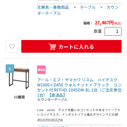
1950mm（製品後端～プラグ端）●お客様組立て商品です
文房具・事務用品
>
テーブル
>
カウン
（2人以上で約25分）●重量：19．4kg●フレーム・脚部：
スチール（粉体塗装）／フック：スチール（クロームメッキ
ターテーブル
仕上げ）／アジャスター：PP／コンセント：合成樹脂●定
格電圧：100V／屋内用●均等荷重：天板40kg●要プラスド
27,467
円
価格：
(税込)
ライバー
数量
カートに入れる
6
アール・エフ・ヤマカワ リスム ハイデスク
W1000×D450 ウォルナット×ブラック コン
セント付 RFFHD-1045DM-BL 1台（ご注文単位
1台）【直送品】
11
種類
カウンターテーブル
Lism series デスク天面にはコンセントがあるフリーアド
レスハイデスク。インダストリアル風のデザインでどの様な
空間にでもそれとなくご使用できます。コードの長さ：約
4510391002256
1950mm（製品後端～プラグ端）●お客様組立て商品です