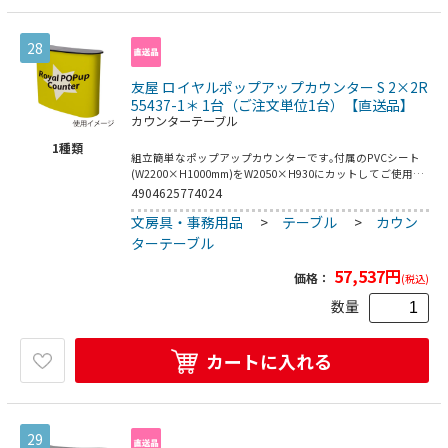
28
友屋 ロイヤルポップアップカウンター S 2×2R
55437-1＊ 1台（ご注文単位1台）【直送品】
カウンターテーブル
1
種類
組立簡単なポップアップカウンターです｡付属のPVCシート
(W2200×H1000mm)をW2050×H930にカットしてご使用く
ださい｡●付属品:布製専用キャリーバッグ/施工用予備マグ
4904625774024
ネット(L9.6m×幅12mm×厚さ1mm)/PVCシート(厚さ
文房具・事務用品
>
テーブル
>
カウン
0.5mm)●重量:14.5kg
ターテーブル
57,537
円
価格：
(税込)
数量
カートに入れる
29