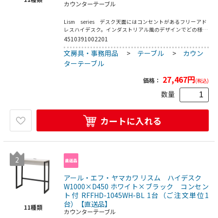
カウンターテーブル
Lism series デスク天面にはコンセントがあるフリーアド
レスハイデスク。インダストリアル風のデザインでどの様な
空間にでもそれとなくご使用できます。コードの長さ：約
4510391002201
1950mm（製品後端～プラグ端）●お客様組立て商品です
文房具・事務用品
>
テーブル
>
カウン
（2人以上で約25分）●重量：19.4kg●フレーム・脚部：ス
チール（粉体塗装）／フック：スチール（クロームメッキ仕
ターテーブル
上げ）／アジャスター：PP／コンセント：合成樹脂●定格
電圧：100V／屋内用
27,467
円
価格：
(税込)
数量
カートに入れる
2
アール・エフ・ヤマカワ リスム ハイデスク
W1000×D450 ホワイト×ブラック コンセン
ト付 RFFHD-1045WH-BL 1台（ご注文単位1
台）【直送品】
11
種類
カウンターテーブル