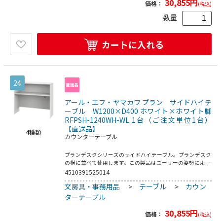
30,855
円
価格：
(税込)
として、隣の席の人との簡易的な打ち合わせや書き物などを
行うことが可能です。●組み立て式●組立時間：2人以上で
数量
約20分（要プラスドライバー）●付属品：フック1個●アジ
ャスター材質：PP
カートに入れる
24
アール・エフ・ヤマカワ プラン サイドハイテ
ーブル W1200×D400 ホワイト×ホワイト脚
RFPSH-1240WH-WL 1台（ご注文単位1台）
【直送品】
4
種類
カウンターテーブル
プランデスクシリーズのサイドハイテーブル。プランデスク
の横に並べて使用します。この製品はユーザーの姿勢によっ
て機能が変化し、1台で2つの使い方が可能です。【座ってい
4510391525014
る場合】大容量の収納家具としてご使用頂けます。棚板上に
文房具・事務用品
>
テーブル
>
カウン
A4ファイルや事務雑貨などを収納でき、棚板背面のフックに
は鞄類を掛けることが可能です。また、隣の席との距離を適
ターテーブル
度に遮るパーテーションとしても活躍します。【立ち上がっ
た場合】ハイテーブルとしてご使用頂けます。天板を作業面
30,855
円
価格：
(税込)
として、隣の席の人との簡易的な打ち合わせや書き物などを