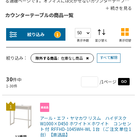
る通販ページです。オフィスには欠かせないカウンターテーブ
ル。オフィスや事務所など様々な業種におすすめのカウンターテ
ーブルが勢揃い！サイズなど、使用場所や用途に合わせて最適な
カウンターテーブルの商品一覧
ものをお選びください。様々な業種に人気のカウンターテーブル
を種類豊富に扱っています。
絞り込み
1
表示件数
並び替え
表示切替
すべて解除
絞り込み：
除外する商品
在庫なし商品
✖
30
件中
/1ページ
GO
1
-
30
件
1
アール・エフ・ヤマカワ リスム ハイデスク
W1000×D450 ホワイト×ホワイト コンセン
ト付 RFFHD-1045WH-WL 1台（ご注文単位1
台）【直送品】
11
種類