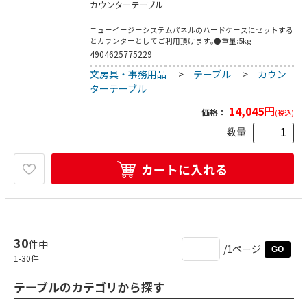
カウンターテーブル
ニューイージーシステムパネルのハードケースにセットする
とカウンターとしてご利用頂けます｡●重量:5kg
4904625775229
文房具・事務用品
>
テーブル
>
カウン
ターテーブル
14,045
円
価格：
(税込)
数量
カートに入れる
30
件中
/1ページ
GO
1
-
30
件
テーブルのカテゴリから探す