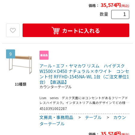
格電圧：100V／屋内用●均等荷重：天板40kg●要プラスド
35,574
円
価格：
(税込)
ライバー
数量
カートに入れる
9
アール・エフ・ヤマカワ リスム ハイデスク
W1500×D450 ナチュラル×ホワイト コンセ
ント付 RFFHD-1545NA-WL 1台（ご注文単位1
台）【直送品】
11
種類
カウンターテーブル
Lism series デスク天面にはコンセントがあるフリーアド
レスハイデスク。インダストリアル風のデザインでどの様な
空間にでもそれとなくご使用できます。コードの長さ：約
4510391002287
1950mm（製品後端～プラグ端）●お客様組立て商品です
文房具・事務用品
>
テーブル
>
カウン
（2人以上で約25分）●重量：24．8kg●フレーム・脚部：
スチール（粉体塗装）／フック：スチール（クロームメッキ
ターテーブル
仕上げ）／アジャスター：PP／コンセント：合成樹脂●定
格電圧：100V／屋内用●均等荷重：天板40kg●要プラスド
35,574
円
価格：
(税込)