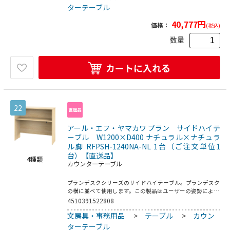
設置してください。もう1台のカウンター（別売）と組み合
ターテーブル
わせる場合は屋根パーツを中央に挟むように2台を対面式で
設置していただけます。●お客様組立て商品です（2人以上
40,777
円
価格：
(税込)
で約25分）●重量：28.6kg●屋根・フレーム：スチール
（粉体塗装）／アジャスター：PP
数量
カートに入れる
22
アール・エフ・ヤマカワ プラン サイドハイテ
ーブル W1200×D400 ナチュラル×ナチュラ
ル脚 RFPSH-1240NA-NL 1台（ご注文単位1
台）【直送品】
4
種類
カウンターテーブル
プランデスクシリーズのサイドハイテーブル。プランデスク
の横に並べて使用します。この製品はユーザーの姿勢によっ
て機能が変化し、1台で2つの使い方が可能です。【座ってい
4510391522808
る場合】大容量の収納家具としてご使用頂けます。棚板上に
文房具・事務用品
>
テーブル
>
カウン
A4ファイルや事務雑貨などを収納でき、棚板背面のフックに
は鞄類を掛けることが可能です。また、隣の席との距離を適
ターテーブル