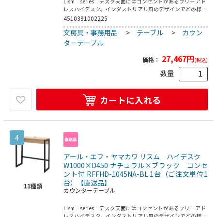
Lism series デスク天面にはコンセントがあるフリーアド
レスハイデスク。インダストリアル風のデザインでどの様な
空間にでもそれとなくご使用できます。コードの長さ：約
4510391002225
1950mm（製品後端～プラグ端）●お客様組立て商品です
文房具・事務用品
>
テーブル
>
カウン
（2人以上で約25分）●重量：19．4kg●フレーム・脚部：
スチール（粉体塗装）／フック：スチール（クロームメッキ
ターテーブル
仕上げ）／アジャスター：PP／コンセント：合成樹脂●定
格電圧：100V／屋内用●均等荷重：天板40kg●要プラスド
27,467
円
価格：
(税込)
ライバー
数量
カートに入れる
4
アール・エフ・ヤマカワ リスム ハイデスク
W1000×D450 ナチュラル×ブラック コンセ
ント付 RFFHD-1045NA-BL 1台（ご注文単位1
台）【直送品】
11
種類
カウンターテーブル
Lism series デスク天面にはコンセントがあるフリーアド
レスハイデスク。インダストリアル風のデザインでどの様な