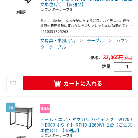
文単位1台）【直送品】
カウンターテーブル
3
種類
Stand Series 立ち作業にちょうど良いハイデスク。軽作
業時や着座姿勢に疲れたときのリフレッシュに効果的です。
棚板やフック付きで荷物の置き場にも困りません。天板には
4510391325263
配線用の切り欠き付き。●耐荷重／天板：約40kg（均等荷
文房具・事務用品
>
テーブル
>
カウン
重）、棚板：約20kg（均等荷重）●お客様組立て商品です
（2人以上で約30分）●重量：27kg●フレーム・フック：ス
ターテーブル
チール（粉体塗装）／アジャスター：PP
32,065
円
価格：
(税込)
数量
カートに入れる
18
アール・エフ・ヤマカワ ハイデスク W1200
×D600 ホワイト RFHD-1260WH 1台（ご注文
単位1台）【直送品】
カウンターテーブル
3
種類