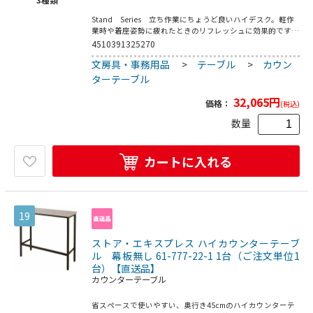
Stand Series 立ち作業にちょうど良いハイデスク。軽作
業時や着座姿勢に疲れたときのリフレッシュに効果的です。
棚板やフック付きで荷物の置き場にも困りません。天板には
4510391325270
配線用の切り欠き付き。●耐荷重／天板：約40kg（均等荷
文房具・事務用品
>
テーブル
>
カウン
重）、棚板：約20kg（均等荷重）●お客様組立て商品です
（2人以上で約30分）●重量：27kg●フレーム・フック：ス
ターテーブル
チール（粉体塗装）／アジャスター：PP
32,065
円
価格：
(税込)
数量
カートに入れる
19
ストア・エキスプレス ハイカウンターテーブ
ル 幕板無し 61-777-22-1 1台（ご注文単位1
台）【直送品】
カウンターテーブル
省スペースで使いやすい、奥行き45cmのハイカウンターテ