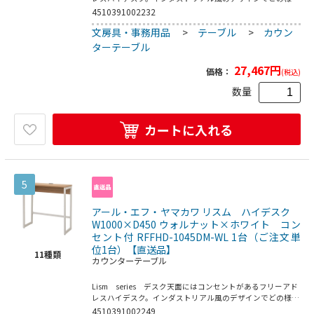
空間にでもそれとなくご使用できます。コードの長さ：約
4510391002232
1950mm（製品後端～プラグ端）●お客様組立て商品です
文房具・事務用品
>
テーブル
>
カウン
（2人以上で約25分）●重量：19．4kg●フレーム・脚部：
スチール（粉体塗装）／フック：スチール（クロームメッキ
ターテーブル
仕上げ）／アジャスター：PP／コンセント：合成樹脂●定
格電圧：100V／屋内用●均等荷重：天板40kg●要プラスド
27,467
円
価格：
(税込)
ライバー
数量
カートに入れる
5
アール・エフ・ヤマカワ リスム ハイデスク
W1000×D450 ウォルナット×ホワイト コン
セント付 RFFHD-1045DM-WL 1台（ご注文単
位1台）【直送品】
11
種類
カウンターテーブル
Lism series デスク天面にはコンセントがあるフリーアド
レスハイデスク。インダストリアル風のデザインでどの様な
空間にでもそれとなくご使用できます。コードの長さ：約
4510391002249