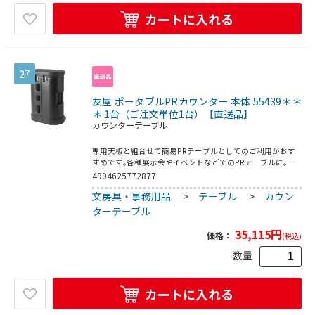
カートに入れる
27
友屋 ポータブルPRカウンター 本体 55439＊＊
＊ 1台（ご注文単位1台）【直送品】
カウンターテーブル
専用天板と組合せて簡易PRテーブルとしてのご利用がおす
すめです｡各種展示会やイベントなどでのPRテーブルに｡移
動に便利なキャスター付き｡※天板は別売りです｡●推奨メデ
4904625772877
ィアサイズ:W1810×H795mm●推奨メディア素材:PET・
文房具・事務用品
>
テーブル
>
カウン
PVC/ 0.3~0.35mm厚●重量:12kg
ターテーブル
35,115
円
価格：
(税込)
数量
カートに入れる