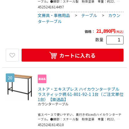
ーブル。●脚部：スチール製 粉体塗装 重量：約22．
2kg 耐荷重：40kg ※アジャスター付き※お客様組立て
4525241614497
文房具・事務用品
>
テーブル
>
カウン
ターテーブル
21,890
円
価格：
(税込)
数量
カートに入れる
20
ストア・エキスプレス ハイカウンターテブル
ラスティック柄 61-801-92-1 1台（ご注文単位
1台）【直送品】
カウンターテーブル
省スペースで使いやすい、奥行き45cmのハイカウンターテ
ーブル。●脚部：スチール製 粉体塗装 重量：約22．
2kg 耐荷重：40kg ※アジャスター付き※お客様組立て
4525241614510