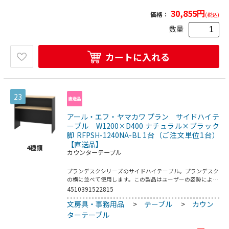
度に遮るパーテーションとしても活躍します。【立ち上がっ
た場合】ハイテーブルとしてご使用頂けます。天板を作業面
30,855
円
価格：
(税込)
として、隣の席の人との簡易的な打ち合わせや書き物などを
行うことが可能です。●組み立て式●組立時間：2人以上で
数量
約20分（要プラスドライバー）●付属品：フック1個●アジ
ャスター材質：PP
カートに入れる
23
アール・エフ・ヤマカワ プラン サイドハイテ
ーブル W1200×D400 ナチュラル×ブラック
脚 RFPSH-1240NA-BL 1台（ご注文単位1台）
【直送品】
4
種類
カウンターテーブル
プランデスクシリーズのサイドハイテーブル。プランデスク
の横に並べて使用します。この製品はユーザーの姿勢によっ
て機能が変化し、1台で2つの使い方が可能です。【座ってい
4510391522815
る場合】大容量の収納家具としてご使用頂けます。棚板上に
文房具・事務用品
>
テーブル
>
カウン
A4ファイルや事務雑貨などを収納でき、棚板背面のフックに
は鞄類を掛けることが可能です。また、隣の席との距離を適
ターテーブル
度に遮るパーテーションとしても活躍します。【立ち上がっ
た場合】ハイテーブルとしてご使用頂けます。天板を作業面