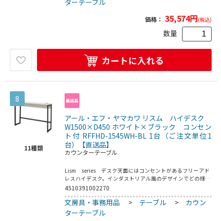
ターテーブル
仕上げ）／アジャスター：PP／コンセント：合成樹脂●定
格電圧：100V／屋内用●均等荷重：天板40kg●要プラスド
35,574
円
価格：
(税込)
ライバー
数量
カートに入れる
8
アール・エフ・ヤマカワ リスム ハイデスク
W1500×D450 ホワイト×ブラック コンセン
ト付 RFFHD-1545WH-BL 1台（ご注文単位1
台）【直送品】
11
種類
カウンターテーブル
Lism series デスク天面にはコンセントがあるフリーアド
レスハイデスク。インダストリアル風のデザインでどの様な
空間にでもそれとなくご使用できます。コードの長さ：約
4510391002270
1950mm（製品後端～プラグ端）●お客様組立て商品です
文房具・事務用品
>
テーブル
>
カウン
（2人以上で約25分）●重量：24．8kg●フレーム・脚部：
スチール（粉体塗装）／フック：スチール（クロームメッキ
ターテーブル
仕上げ）／アジャスター：PP／コンセント：合成樹脂●定