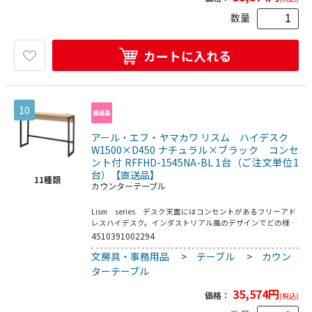
ライバー
数量
カートに入れる
10
アール・エフ・ヤマカワ リスム ハイデスク
W1500×D450 ナチュラル×ブラック コンセ
ント付 RFFHD-1545NA-BL 1台（ご注文単位1
台）【直送品】
11
種類
カウンターテーブル
Lism series デスク天面にはコンセントがあるフリーアド
レスハイデスク。インダストリアル風のデザインでどの様な
空間にでもそれとなくご使用できます。コードの長さ：約
4510391002294
1950mm（製品後端～プラグ端）●お客様組立て商品です
文房具・事務用品
>
テーブル
>
カウン
（2人以上で約25分）●重量：24．8kg●フレーム・脚部：
スチール（粉体塗装）／フック：スチール（クロームメッキ
ターテーブル
仕上げ）／アジャスター：PP／コンセント：合成樹脂●定
格電圧：100V／屋内用●均等荷重：天板40kg●要プラスド
35,574
円
価格：
(税込)
ライバー