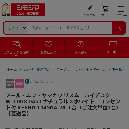
会員登録
カート
メニュー
クーポン
カテゴリから探す
お気に入り
購入履歴
ホーム
>
文房具・事務用品
>
テーブル
>
カウンターテーブル
>
アール・エ
アイコンについて
アール・エフ・ヤマカワ リスム ハイデスク
W1000×D450 ナチュラル×ホワイト コンセン
ト付 RFFHD-1045NA-WL 1台（ご注文単位1台）
【直送品】