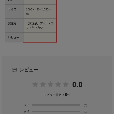
（ご注文単位1台）
【直送品】
サイズ
1000×450×1050m
m
発送元
【直送品】アール・エ
フ・ヤマカワ
レビュー
レビュー
0.0
0
レビュー件数：
件
★
5
(0)
★
4
(0)