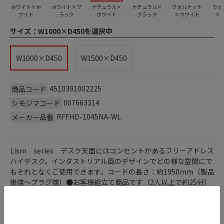
ホワイト×ホ
ホワイト×ブ
ナチュラル×
ナチュラル×
ウォルナット
ウォ
ワイト
ラック
ホワイト
ブラック
×ホワイト
×
サイズ：
W1000×D450を選択中
W1000×D450
W1500×D450
4510391002225
商品コード
007663314
シモジマコード
RFFHD-1045NA-WL
メーカー品番
Lism series デスク天面にはコンセントがあるフリーアドレス
ハイデスク。インダストリアル風のデザインでどの様な空間にで
もそれとなくご使用できます。コードの長さ：約1950mm（製品
後端～プラグ端）●お客様組立て商品です（2人以上で約25分）
●重量：19．4kg●フレーム・脚部：スチール（粉体塗装）／フ
ック：スチール（クロームメッキ仕上げ）／アジャスター：PP／
コンセント：合成樹脂●定格電圧：100V／屋内用●均等荷重：
天板40kg●要プラスドライバー