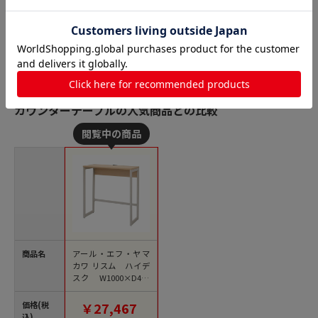
商品詳細
カウンターテーブルの人気商品との比較
商品名
アール・エフ・ヤマ
カワ リスム ハイデ
スク W1000×D450
ナチュラル×ホワイ
ト コンセント付 RFF
価格(税
￥27,467
HD-1045NA-WL 1台
込)