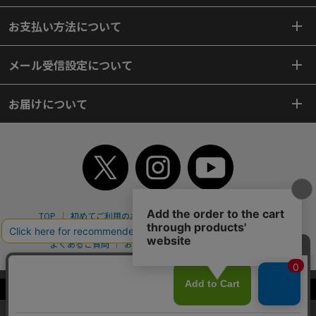
お支払い方法について
メール受信設定について
お届けについて
TOP
初めてご利用のお客様へ
ご利用案内
ご利用規約
個人情報保護方針
特定商取引法
会社案内
よくあるご質問
お問い合わせ
ピンポイントサーチ
サイトマップ
WEBカタログ
英語版TOP
当サイトはクッキー（Cookie）を使用しています。Cookieの使用に同意いた
Copyright© 2018 SHIMOJIMA Co.,Ltd. All Rights Reserved.
だける場合は「OK」をクリックしてください。