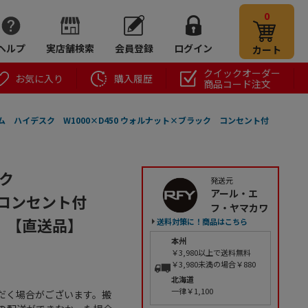
0
ヘルプ
実店舗検索
会員登録
ログイン
カート
クイックオーダー
お気に入り
購入履歴
商品コード注文
ム ハイデスク W1000×D450 ウォルナット×ブラック コンセント付
スク
発送元
アール・エ
 コンセント付
フ・ヤマカワ
1台）【直送品】
送料対策に！商品はこちら
本州
￥3,980以上で送料無料
￥3,980未満の場合￥880
北海道
一律￥1,100
だく場合がございます。搬