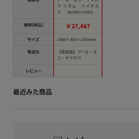
ワ リスム ハイデス
ク W1000×D450 ウ
ォルナット×ブラッ
ク コンセント付 RFF
価格(税込)
￥27,467
HD-1045DM-BL 1台
（ご注文単位1台）
サイズ
1000×450×1050mm
【直送品】
発送元
【直送品】アール・エ
フ・ヤマカワ
レビュー
最近みた商品