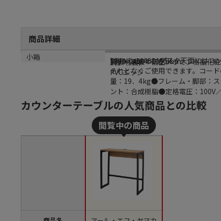
商品詳細
商品説明
メーカー品番
サイズ
材質
小箱
Lism series デスク天面
RFFHD-1045DM-BL
1000×450×1050mm
天板・幕板：低圧メラミン樹脂化粧
1台（1台）
それとなくご使用できます。コード
PVCエッジ
量：19．4kg●フレーム・脚部
ント：合成樹脂●定格電圧：100V
カウンターテーブルの人気商品との比較
商品名
アール・エフ・ヤマカ