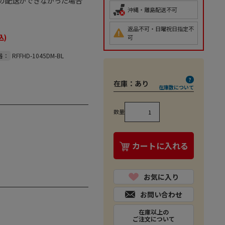
の配送ができなかった場合
沖縄・離島配送不可
返品不可・日曜祝日指定不
込)
可
番：
RFFHD-1045DM-BL
在庫：
あり
在庫数について
数量
カートに入れる
お気に入り
お問い合わせ
在庫以上の
ご注文について