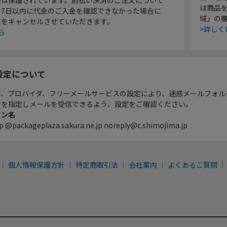
は商品
り7日以内に代金のご入金を確認できなかった場合に
域」の
文をキャンセルさせていただきます。
>詳しく
ら
設定について
ル、プロバイダ、フリーメールサービスの設定により、迷惑メールフォル
ンを指定しメールを受信できるよう、設定をご確認ください。
イン名
p @packageplaza.sakura.ne.jp noreply@c.shimojima.jp
個人情報保護方針
特定商取引法
会社案内
よくあるご質問