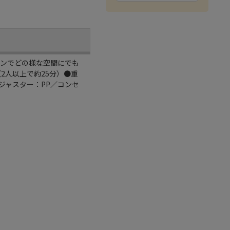
インでどの様な空間にでも
2人以上で約25分）●重
ジャスター：PP／コンセ