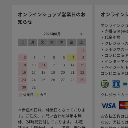
オンラインショップ営業日のお
オンライン
知らせ
オンラインシ
・売掛決済(会
・代金引換
・クレジット
・シモジマカ
・コンビニ決済
・インターネッ
・ペイジーATM
コンビニ決済
クレジットカ
＊赤色の日は、休業日となっておりま
す。ご注文、お問い合わせは年中無
お支払回数は
休、24時間受付しております。 お電
なお、弊社では
話でのお問合せ、メール返信、発送業
報に関わる情