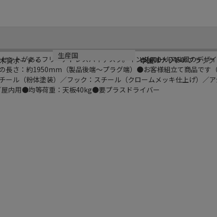
規格
カラー
生産国
にはコンセントがあるフリーアドレスハイデスク。インダストリアル風のデザ
W1000×D450
ウォルナット×ブラック
木質ボード・
中国
の長さ：約1950mm（製品後端～プラグ端）●お客様組立て商品です（
：スチール（粉体塗装）／フック：スチール（クロームメッキ仕上げ）／ア
／屋内用●均等荷重：天板40kg●要プラスドライバー