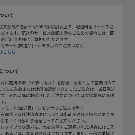
ついて
注文金額の合計が5,500円(税込)以上で、配送料をサービスさ
ただきます。配送料サービス金額未満のご注文の場合には、配
別途ご利用者様にご負担いただきます。
マモール(直送品)・シモラボのご注文は除く
はこちら
について
出荷は売掛決済（NP掛け払い）を除き、原則として営業日の午
時までにご入金または決済確認ができましたご注文は、当日発送
ます。それ以降にお受けしたご注文については翌営業日に発送
ます。
マモール(直送品)・シモラボのご注文は除く
、在庫状況及び決済方法によっては出荷が遅れる場合がありま
、なるべく日数に余裕をもってご注文ください。
払いタイプの決済方法、売掛決済をご選択された場合にはご入
認、あるいは、審査通過の後になります。また、一部の地域に