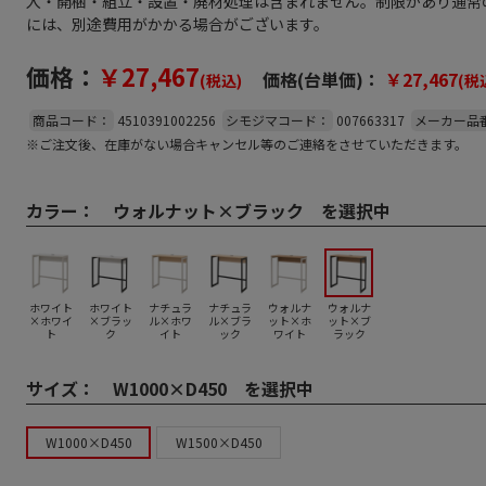
入・開梱・組立・設置・廃材処理は含まれません。制限があり通常
には、別途費用がかかる場合がございます。
価格：
￥27,467
価格(台単価)：
￥27,467
(税込)
(税
商品コード：
4510391002256
シモジマコード：
007663317
メーカー品
※ご注文後、在庫がない場合キャンセル等のご連絡をさせていただきます。
カラー：
ウォルナット×ブラック を選択中
ホワイト
ホワイト
ナチュラ
ナチュラ
ウォルナ
ウォルナ
×ホワイ
×ブラッ
ル×ホワ
ル×ブラ
ット×ホ
ット×ブ
ト
ク
イト
ック
ワイト
ラック
サイズ：
W1000×D450 を選択中
W1000×D450
W1500×D450