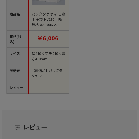
商品名
パックタケヤマ 自動
手提袋 HV150 晒
無地 XZT00872 50枚/
袋（ご注文単位3袋）
【直送品】
価格(税
￥6,006
込)
サイズ
幅440×マチ210×高
さ430mm
発送元
【直送品】パックタ
ケヤマ
レビュー
レビュー