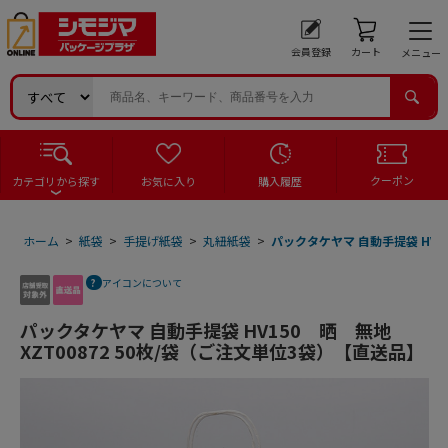
会員登録
カート
メニュー
クーポン
カテゴリから探す
お気に入り
購入履歴
ホーム
>
紙袋
>
手提げ紙袋
>
丸紐紙袋
>
パックタケヤマ 自動手提袋 HV15
アイコンについて
パックタケヤマ 自動手提袋 HV150 晒 無地
XZT00872 50枚/袋（ご注文単位3袋）【直送品】