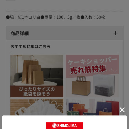
●紐：紙1本ヨリ白●重量：100．5g／枚●入数：50枚
商品詳細
おすすめ特集はこちら