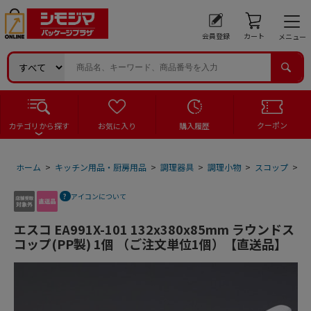
会員登録
カート
メニュー
クーポン
カテゴリから探す
お気に入り
購入履歴
ホーム
>
キッチン用品・厨房用品
>
調理器具
>
調理小物
>
スコップ
>
エ
アイコンについて
エスコ EA991X-101 132x380x85mm ラウンドス
コップ(PP製) 1個 （ご注文単位1個）【直送品】