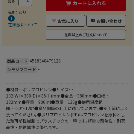
数量
カートに入れる
あり
在庫：
お気に入り
お問い合わせ
在庫数について
在庫以上のご注文について
4518340479128
商品コード
-
シモジマコード
●材質…ポリプロピレン●サイズ…
132(W)×380(D)×85(H)mm●全長…380mm●口幅…
132mm●容量…900ml●重量…136g●使用温度範
囲…-20°~120°●食品関係の利用に適しています｡●使用前によく
洗ってください｡●ポリプロピレン(PP)はプロピレンを原料とし
た熱可塑性樹脂でプラスチックの一種です｡軽量で耐熱性・耐薬
品性・耐衝撃性に優れます｡