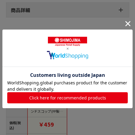
商品詳細
スコップの人気商品との比較
商品名
エスコ EA991X-101 1
32x380x85mm ラウ
ンドスコップ(PP製) 1
個 （ご注文単位1個）
【直送品】
価格(税
￥459
込)