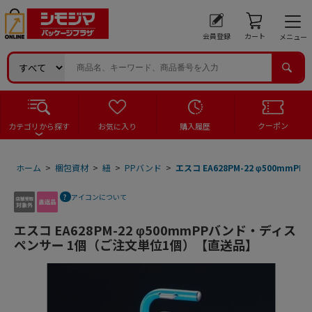
会員登録
カート
メニュー
クーポン
カテゴリから探す
お気に入り
購入履歴
ホーム
>
梱包資材
>
紐
>
PPバンド
>
エスコ EA628PM-22 φ500
アイコンについて
エスコ EA628PM-22 φ500mmPPバンド・ディス
ペンサー 1個（ご注文単位1個）【直送品】