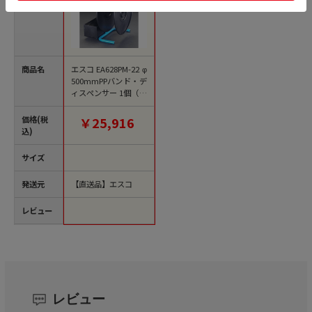
商品名
エスコ EA628PM-22 φ
500mmPPバンド・デ
ィスペンサー 1個（ご
注文単位1個）【直送
品】
価格(税
￥25,916
込)
サイズ
発送元
【直送品】エスコ
レビュー
レビュー