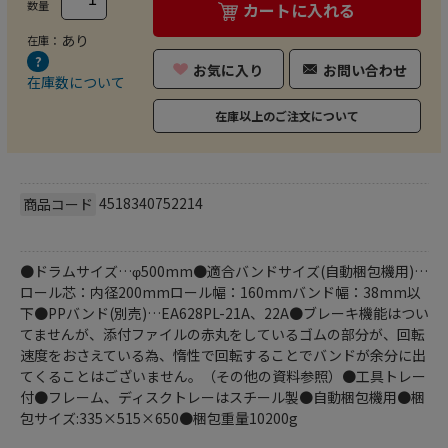
数量
カートに入れる
あり
在庫：
お気に入り
お問い合わせ
在庫数について
在庫以上のご注文について
4518340752214
商品コード
●ドラムサイズ…φ500mm●適合バンドサイズ(自動梱包機用)…
ロール芯：内径200mmロール幅：160mmバンド幅：38mm以
下●PPバンド(別売)…EA628PL-21A、22A●ブレーキ機能はつい
てませんが、添付ファイルの赤丸をしているゴムの部分が、回転
速度をおさえている為、惰性で回転することでバンドが余分に出
てくることはございません。（その他の資料参照）●工具トレー
付●フレーム、ディスクトレーはスチール製●自動梱包機用●梱
包サイズ:335×515×650●梱包重量10200g