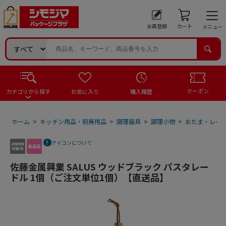
会員登録
カート
メニュー
クーポン
カテゴリから探す
お気に入り
購入履歴
ホーム
>
キッチン用品・厨房用品
>
調理器具
>
調理小物
>
おたま・レー
アイコンについて
佐藤金属興業 SALUS ウッドブラック パスタレー
ドル 1個（ご注文単位1個）【直送品】