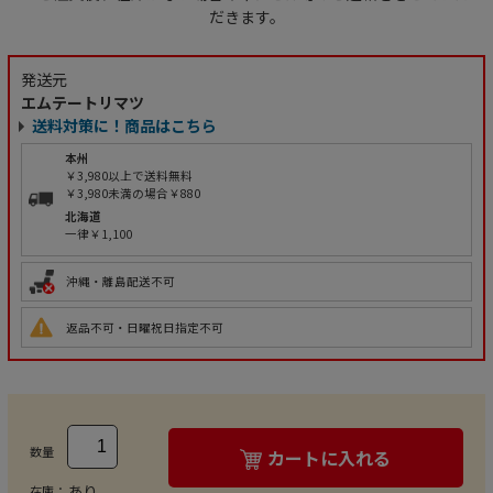
だきます。
発送元
エムテートリマツ
送料対策に！商品はこちら
本州
￥3,980以上で送料無料
￥3,980未満の場合￥880
北海道
一律￥1,100
沖縄・離島配送不可
返品不可・日曜祝日指定不可
数量
カートに入れる
あり
在庫：