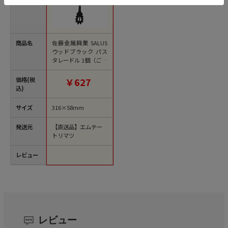
商品名
佐藤金属興業 SALUS
ウッドブラック パス
タレードル 1個（ご注
文単位1個）【直送
品】
価格(税
￥627
込)
サイズ
316×58mm
発送元
【直送品】エムテー
トリマツ
レビュー
レビュー