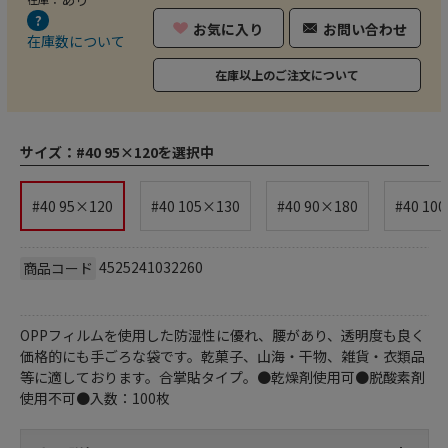
お気に入り
お問い合わせ
在庫数について
在庫以上のご注文について
サイズ：
#40 95×120を選択中
#40 95×120
#40 105×130
#40 90×180
#40 10
4525241032260
商品コード
OPPフィルムを使用した防湿性に優れ、腰があり、透明度も良く
価格的にも手ごろな袋です。乾菓子、山海・干物、雑貨・衣類品
等に適しております。合掌貼タイプ。●乾燥剤使用可●脱酸素剤
使用不可●入数：100枚