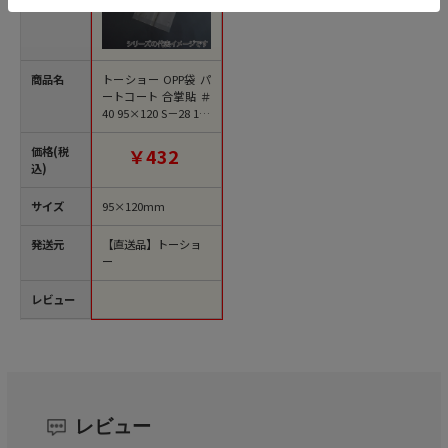
商品名
トーショー OPP袋 パ
ートコート 合掌貼 ＃
40 95×120 S－28 100
枚/袋（ご注文単位90
袋）【直送品】
価格(税
￥432
込)
サイズ
95×120mm
発送元
【直送品】トーショ
ー
レビュー
レビュー