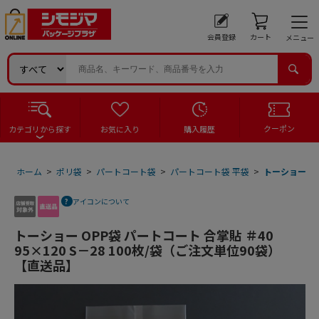
会員登録
カート
メニュー
クーポン
カテゴリから探す
お気に入り
購入履歴
ホーム
>
ポリ袋
>
パートコート袋
>
パートコート袋 平袋
>
トーショー OP
アイコンについて
トーショー OPP袋 パートコート 合掌貼 ＃40
95×120 S－28 100枚/袋（ご注文単位90袋）
【直送品】