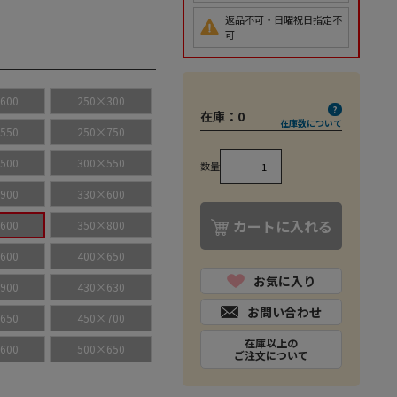
返品不可・日曜祝日指定不
可
600
250×300
在庫：
0
在庫数について
550
250×750
500
300×550
数量
900
330×600
カートに入れる
600
350×800
600
400×650
お気に入り
900
430×630
お問い合わせ
650
450×700
在庫以上の
600
500×650
ご注文について