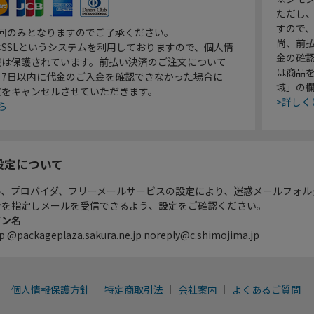
ただし
すので
1回のみとなりますのでご了承ください。
尚、前
SSLというシステムを利用しておりますので、個人情
金の確
報は保護されています。前払い決済のご注文について
は商品
り7日以内に代金のご入金を確認できなかった場合に
域」の
文をキャンセルさせていただきます。
>詳しく
ら
設定について
ル、プロバイダ、フリーメールサービスの設定により、迷惑メールフォル
ンを指定しメールを受信できるよう、設定をご確認ください。
イン名
p @packageplaza.sakura.ne.jp noreply@c.shimojima.jp
個人情報保護方針
特定商取引法
会社案内
よくあるご質問