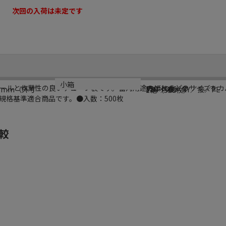
次回の入荷は未定です
シリーズ名
規格
材質
小箱
ールと作業性の良いチューブ袋です。畜肉用途のほとんどのサイズをカ
チルドポーク
350×600
0mm（外寸
PBT／接／NY／接／PE
1箱（500枚）
規格基準適合商品です。●入数：500枚
較