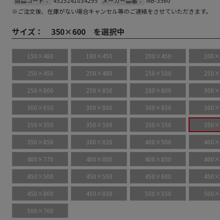
商品コード：
4525241034295
メーカー品番：
MB-3560
※ご注文後、在庫がない場合キャンセル等のご連絡をさせていただきます。
サイズ：
350×600 を選択中
150×480
180×450
200×450
200×
250×450
250×480
250×500
250×
250×800
250×850
280×800
300×
300×650
300×800
300×850
300×
350×350
350×500
350×550
350×
350×850
380×820
400×500
400×
400×770
400×800
400×850
400×
450×500
450×550
450×600
450×
450×800
450×850
500×550
500×
500×700