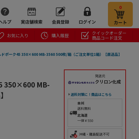
0
ヘルプ
実店舗検索
会員登録
ログイン
カート
クイックオーダー
お気に入り
購入履歴
商品コード注文
ポーク45 350×600 MB-3560 500枚/箱（ご注文単位1箱）【直送品】
発送元
クリロン化成
50×600 MB-
品】
送料対策に！商品はこちら
本州
送料無料
北海道
一律￥550
沖縄・離島配送不可