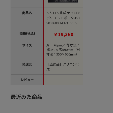
商品名
クリロン化成 ナイロン
ポリ チルドポーク45 3
50×600 MB-3560 500
枚/箱（ご注文単位1
箱）【直送品】
価格(税込)
￥19,360
サイズ
厚：45μm／内寸法：
幅350×高590mm（外
寸法：350×600mm）
発送元
【直送品】クリロン化
成
レビュー
最近みた商品