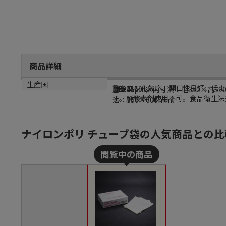
商品詳細
商品説明
メーカー名
メーカー品番
サイズ
生産国
重ねシール対応、開口性良好、低カ
クリロン化成
MB-3560
厚：45μm／内寸法：幅350×高59
日本
す。脱酸素剤使用不可。食品衛生法
法：350×600mm）
ナイロンポリ チューブ袋の人気商品との比