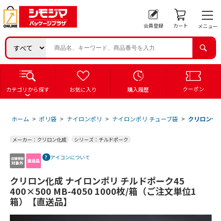
会員登録
カート
メニュー
クーポン
カテゴリから探す
お気に入り
購入履歴
ホーム
>
ポリ袋
>
ナイロンポリ
>
ナイロンポリ チューブ袋
>
クリロン化成 
メーカー：クリロン化成
シリーズ：チルドポーク
アイコンについて
クリロン化成 ナイロンポリ チルドポーク45
400×500 MB-4050 1000枚/箱（ご注文単位1
箱）【直送品】