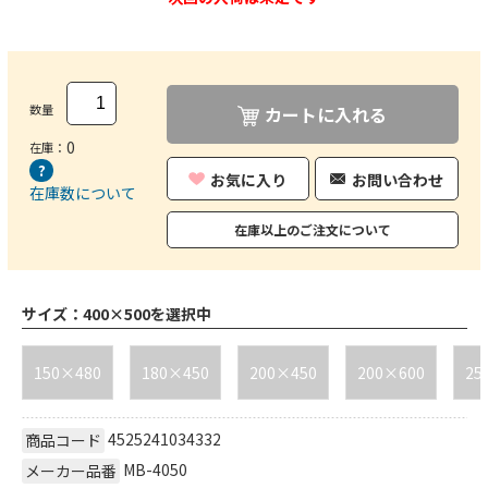
数量
カートに入れる
0
在庫：
お気に入り
お問い合わせ
在庫数について
在庫以上のご注文について
サイズ：
400×500を選択中
150×480
180×450
200×450
200×600
25
4525241034332
商品コード
MB-4050
メーカー品番