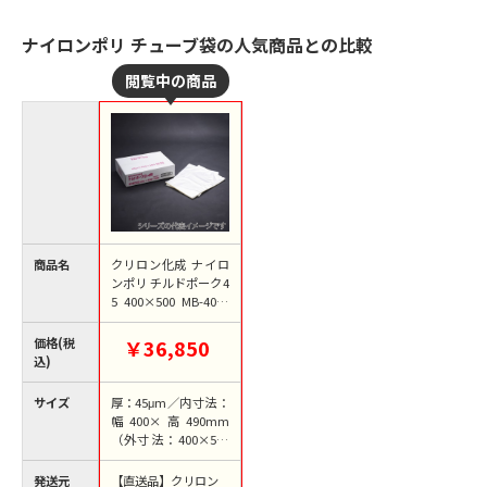
ナイロンポリ チューブ袋の人気商品との比較
商品名
クリロン化成 ナイロ
ンポリ チルドポーク4
5 400×500 MB-4050
1000枚/箱（ご注文単
位1箱）【直送品】
価格(税
￥36,850
込)
サイズ
厚：45μm／内寸法：
幅400×高490mm
（外寸法：400×500
mm）
発送元
【直送品】クリロン