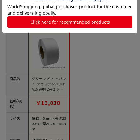
PPバンドの人気商品との比較
商品名
グリーンプラ PPバン
ド ショウデンバンド
A15 透明 2巻セット 1
5.5mm×2500m 1セ
ット（ご注文単位1セ
価格(税
￥13,030
ット）【直送品】
込)
サイズ
幅15．5mm×長さ25
00m／厚み：0．61m
m