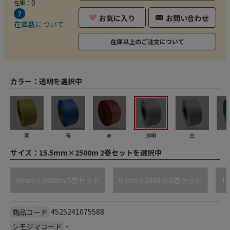
0
在庫：
お気に入り
お問い合わせ
在庫数について
在庫以上のご注文について
カラー：
透明を選択中
黄
青
赤
透明
白
サイズ：
15.5mm×2500m 2巻セットを選択中
9mm×3000m 2巻セット
9mm×3000m 6巻セット
1
4525241075588
商品コード
-
シモジマコード