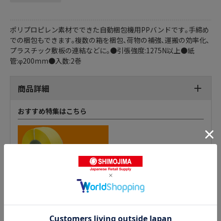
ポリプロピレン素材でできた自動梱包機用PPバンドです｡手締め
での梱包もできます｡複数の箱を梱包､荷物の補強､運搬の効率化､
プラスチック敷板の連結などに｡●引張強度:1275N以上●紙
管:φ200mm●入数:2巻
商品詳細
おすすめ特集はこちら