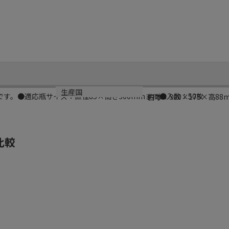
サイズ
生産国
す。●適応瓶サイズ：直径85×高さ300mmまで●入数：50枚
内寸：300×175×高88
日本
比較