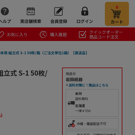
0
ヘルプ
実店舗検索
会員登録
ログイン
カート
クイックオーダー
お気に入り
購入履歴
商品コード注文
用 組立式 S-1 50枚/箱（ご注文単位1箱）【直送品】
 S-1 50枚/
発送元
岩田紙器
送料対策に！商品はこちら
本州
送料無料
北海道
一律￥550
)
沖縄・離島配送不可