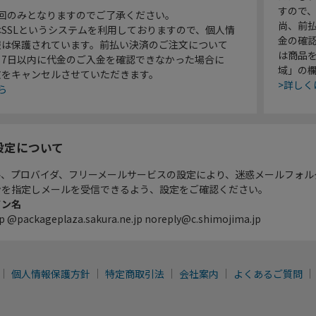
すので
1回のみとなりますのでご了承ください。
尚、前
SSLというシステムを利用しておりますので、個人情
金の確
報は保護されています。前払い決済のご注文について
は商品
り7日以内に代金のご入金を確認できなかった場合に
域」の
文をキャンセルさせていただきます。
>詳しく
ら
設定について
ル、プロバイダ、フリーメールサービスの設定により、迷惑メールフォル
ンを指定しメールを受信できるよう、設定をご確認ください。
イン名
p @packageplaza.sakura.ne.jp noreply@c.shimojima.jp
個人情報保護方針
特定商取引法
会社案内
よくあるご質問