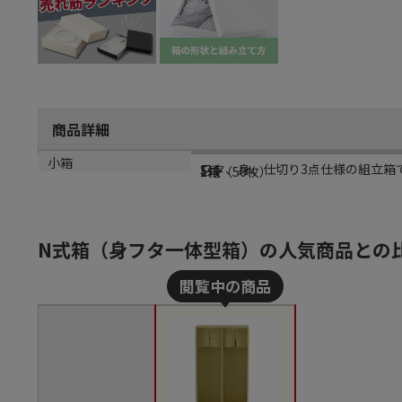
商品詳細
商品説明
規格
材質
小箱
フタ、身、仕切り3点仕様の組立箱で
S-1
E段
1箱（50枚）
N式箱（身フタ一体型箱）の人気商品との