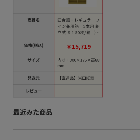
商品名
四合瓶・レギュラーワ
イン兼用箱 2本用 組
立式 S-1 50枚/箱（ご
注文単位1箱）【直送
品】
価格(税込)
￥15,719
サイズ
内寸：300×175×高88
mm
発送元
【直送品】岩田紙器
レビュー
最近みた商品