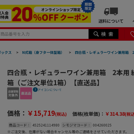
期間
限定
送料について
ボックス
>
N式箱（身フタ一体型箱）
>
四合瓶・レギュラーワイン兼用箱 2本
四合瓶・レギュラーワイン兼用箱 2本用 組立式
箱（ご注文単位1箱）【直送品】
アイコンについて
価格：
￥15,719
価格(枚単価)：
￥314.38
(税込)
(税込
商品コード：
4525241114980
シモジマコード：
004260025
※ご注文後、在庫がない場合キャンセル等のご連絡をさせていただきます。