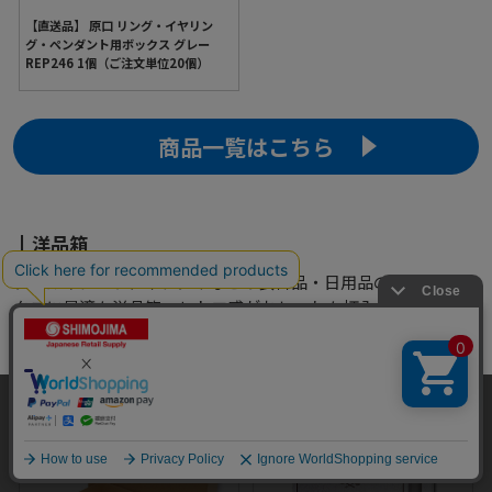
【直送品】 原口 リング・イヤリン
グ・ペンダント用ボックス グレー
REP246 1個（ご注文単位20個）
商品一覧はこちら
洋品箱
タオルやシーツ、ネクタイなどの衣料品・日用品のギフトボッ
クスに最適な洋品箱。レトロ感がおしゃれな柄入りの洋品箱は
商品を入れるだけでギフト箱になって便利。かぶせ式の蓋を開
けると窓から中身が見えるタイプを中心にご用意しました。
当サイトはクッキー（Cookie）を使用しています。Cookieの使用に同意いた
だける場合は「OK」をクリックしてください。
OK