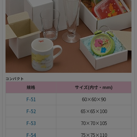
コンパクト
規格
サイズ(内寸・mm)
F-51
60×60×90
F-52
65×65×100
F-53
70×70×105
F-54
75×75×110