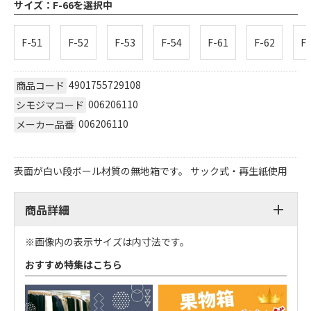
サイズ：
F-66を選択中
F-51
F-52
F-53
F-54
F-61
F-62
F-
4901755729108
商品コード
006206110
シモジマコード
006206110
メーカー品番
表面が白い段ボール材質の無地箱です。 サック式・再生紙使用
商品詳細
※画像内の表示サイズは内寸法です。
おすすめ特集はこちら