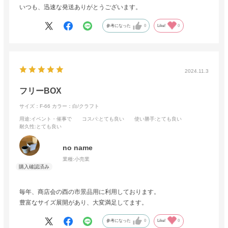
いつも、迅速な発送ありがとうございます。
参考になった
0
Like!
0
2024.11.3
フリーBOX
サイズ：F-66
カラー：白/クラフト
用途
:イベント・催事で
コスパ
:とても良い
使い勝手
:とても良い
耐久性
:とても良い
no name
業種:
小売業
毎年、商店会の酉の市景品用に利用しております。
豊富なサイズ展開があり、大変満足してます。
参考になった
0
Like!
0