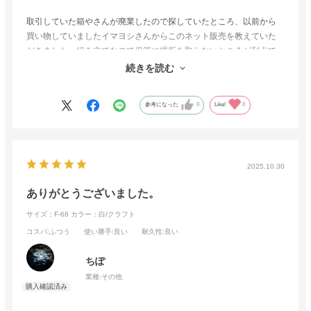
取引していた箱やさんが廃業したので探していたところ、以前から
買い物していましたイマヨシさんからこのネット販売を教えていた
だきました。組み立てなので保管に場所を取らないところが利点で
す。箱のサイズが合わないことがよくあるので、注文には気を付け
続きを読む
ています。
参考になった
0
Like!
0
2025.10.30
ありがとうございました。
サイズ：F-66
カラー：白/クラフト
コスパ
:ふつう
使い勝手
:良い
耐久性
:良い
ちぽ
業種:
その他